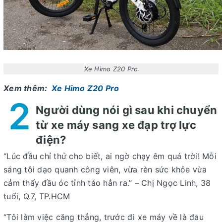
Xe Himo Z20 Pro
Xem thêm:
Xe Himo Z20 Pro
2
Người dùng nói gì sau khi chuyển
từ xe máy sang xe đạp trợ lực
điện?
“Lúc đầu chỉ thử cho biết, ai ngờ chạy êm quá trời! Mỗi
sáng tôi dạo quanh công viên, vừa rèn sức khỏe vừa
cảm thấy đầu óc tỉnh táo hẳn ra.” –
Chị Ngọc Linh, 38
tuổi, Q.7, TP.HCM
“Tôi làm việc căng thẳng, trước đi xe máy về là đau