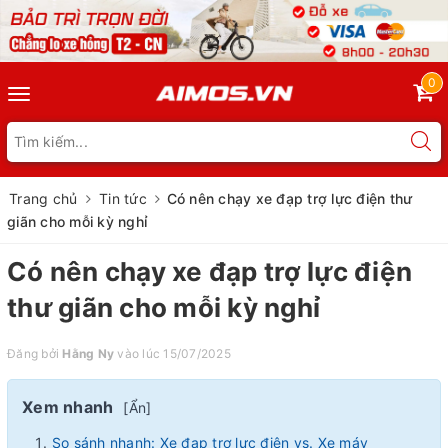
0
Toggle
navigation
Trang chủ
Tin tức
Có nên chạy xe đạp trợ lực điện thư
giãn cho mỗi kỳ nghỉ
Có nên chạy xe đạp trợ lực điện
thư giãn cho mỗi kỳ nghỉ
Đăng bởi
Hằng Ny
vào lúc 15/07/2025
Xem nhanh
[
Ẩn
]
So sánh nhanh: Xe đạp trợ lực điện vs. Xe máy