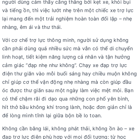
người dùng cảm thấy căng thẳng bởi kẹt xe, khói bụi
và tiếng ồn, thì việc lướt nhẹ trên một chiếc xe trợ lực
lại mang đến một trải nghiệm hoàn toàn đối lập – nhẹ
nhàng, êm ái và thư thái.
Với cơ chế trợ lực thông minh, người sử dụng không
cần phải dùng quá nhiều sức mà vẫn có thể di chuyển
linh hoạt, tiết kiệm năng lượng cá nhân và tận hưởng
cảm giác “đạp nhẹ như không”.
Chạy xe đạp trợ lực
điện thư giãn
vào mỗi buổi sáng hay chiều muộn không
chỉ giúp cơ thể vận động nhẹ nhàng mà còn giúp đầu
óc được thư giãn sau một ngày làm việc mệt mỏi. Bạn
có thể chậm rãi đi dạo qua những con phố yên bình,
hít thở bầu không khí trong lành, hoặc đơn giản chỉ là
để lòng mình tĩnh lại giữa bộn bề lo toan.
Không cần bằng lái, không phát thải, không ồn ào – xe
đạp trợ lực điện phù hợp với mọi đối tượng: từ học