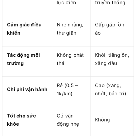
lực điện
truyền thống
Cảm giác điều
Nhẹ nhàng,
Gấp gáp, ồn
khiển
thư giãn
ào
Tác động môi
Không phát
Khói, tiếng ồn,
trường
thải
xăng dầu
Rẻ (0.5 –
Cao (xăng,
Chi phí vận hành
1k/km)
nhớt, bảo trì)
Tốt cho sức
Có vận
Không
khỏe
động nhẹ