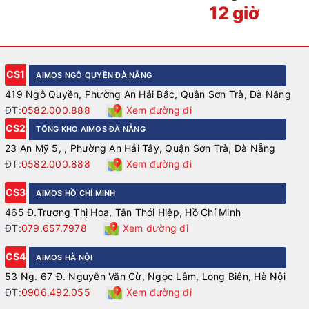
12 giờ
CS1
AIMOS NGÔ QUYỀN ĐÀ NẴNG
419 Ngô Quyền, Phường An Hải Bắc, Quận Sơn Trà, Đà Nẵng
ĐT:
0582.000.888
Xem đường đi
CS2
TỔNG KHO AIMOS ĐÀ NẴNG
23 An Mỹ 5, , Phường An Hải Tây, Quận Sơn Trà, Đà Nẵng
ĐT:
0582.000.888
Xem đường đi
CS3
AIMOS HỒ CHÍ MINH
465 Đ.Trương Thị Hoa, Tân Thới Hiệp, Hồ Chí Minh
ĐT:
079.657.7978
Xem đường đi
CS4
AIMOS HÀ NỘI
53 Ng. 67 Đ. Nguyễn Văn Cừ, Ngọc Lâm, Long Biên, Hà Nội
ĐT:
0906.492.055
Xem đường đi