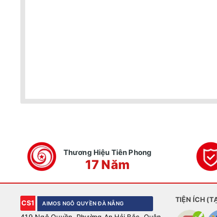
Thương Hiệu Tiên Phong
17 Năm
TIỆN ÍCH (T
CS1
AIMOS NGÔ QUYỀN ĐÀ NẴNG
419 Ngô Quyền, Phường An Hải Bắc, Quận