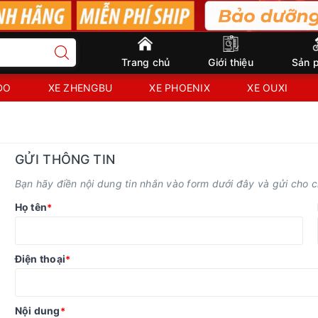
Trang chủ
Giới thiệu
Sản 
IDO
XE ZHENGBU
XE PHOENIX
XE OUXI
GỬI THÔNG TIN
Bạn hãy điền nội dung tin nhắn vào form dưới đây và gửi cho ch
Họ tên
*
Điện thoại
*
Nội dung
*