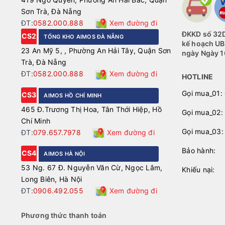
Sơn Trà, Đà Nẵng
ĐT:
0582.000.888
Xem đường đi
ĐKKD số 32D
CS2
TỔNG KHO AIMOS ĐÀ NẴNG
kế hoạch U
23 An Mỹ 5, , Phường An Hải Tây, Quận Sơn
ngày Ngày 1
Trà, Đà Nẵng
ĐT:
0582.000.888
Xem đường đi
HOTLINE
Gọi mua_01:
CS3
AIMOS HỒ CHÍ MINH
465 Đ.Trương Thị Hoa, Tân Thới Hiệp, Hồ
Gọi mua_02:
Chí Minh
Gọi mua_03
ĐT:
079.657.7978
Xem đường đi
Bảo hành
CS4
AIMOS HÀ NỘI
53 Ng. 67 Đ. Nguyễn Văn Cừ, Ngọc Lâm,
Khiếu nại
Long Biên, Hà Nội
ĐT:
0906.492.055
Xem đường đi
Phương thức thanh toán