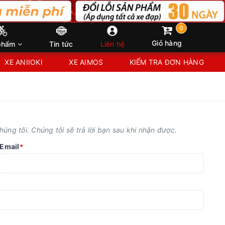
0
Giỏ hàng
phẩm
Tin tức
Liên hệ
XE ANIIOKI
XE AIMOS
KIỂM TRA ĐƠN HÀNG
úng tôi. Chúng tôi sẽ trả lời bạn sau khi nhận được.
Email
*