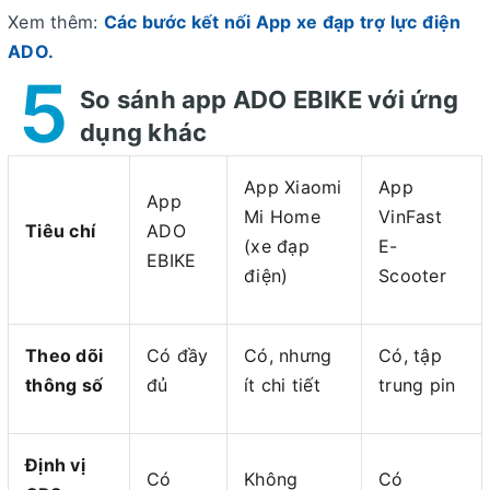
Xem thêm:
Các bước kết nối App xe đạp trợ lực điện
ADO.
5
So sánh app ADO EBIKE với ứng
dụng khác
App Xiaomi
App
App
Mi Home
VinFast
Tiêu chí
ADO
(xe đạp
E-
EBIKE
điện)
Scooter
Theo dõi
Có đầy
Có, nhưng
Có, tập
thông số
đủ
ít chi tiết
trung pin
Định vị
Có
Không
Có