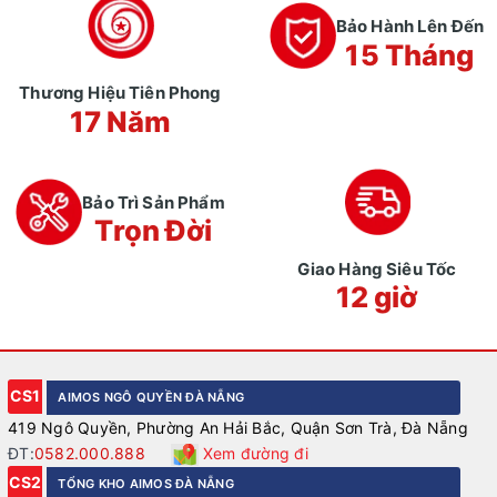
Bảo Hành Lên Đến
15 Tháng
Thương Hiệu Tiên Phong
17 Năm
Bảo Trì Sản Phẩm
Trọn Đời
Giao Hàng Siêu Tốc
12 giờ
CS1
AIMOS NGÔ QUYỀN ĐÀ NẴNG
419 Ngô Quyền, Phường An Hải Bắc, Quận Sơn Trà, Đà Nẵng
ĐT:
0582.000.888
Xem đường đi
CS2
TỔNG KHO AIMOS ĐÀ NẴNG