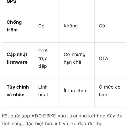
GPS
Chống
Có
Không
Có
trộm
OTA
Cập nhật
Có nhưng
trực
OTA
firmware
hạn chế
tiếp
Tùy chỉnh
Linh
Ở mức cơ
Ít lựa chọn
cá nhân
hoạt
bản
Kết quả:
app ADO EBIKE
vượt trội nhờ kết hợp đầy đủ
tính năng, đặc biệt hữu ích với xe đạp đô thị.