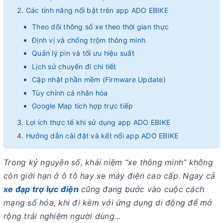
Các tính năng nổi bật trên app ADO EBIKE
Theo dõi thông số xe theo thời gian thực
Định vị và chống trộm thông minh
Quản lý pin và tối ưu hiệu suất
Lịch sử chuyến đi chi tiết
Cập nhật phần mềm (Firmware Update)
Tùy chỉnh cá nhân hóa
Google Map tích hợp trực tiếp
Lợi ích thực tế khi sử dụng app ADO EBIKE
Hướng dẫn cài đặt và kết nối app ADO EBIKE
So sánh app ADO EBIKE với ứng dụng khác
Trong kỷ nguyên số, khái niệm “xe thông minh” không
Trải nghiệm thực tế từ người dùng
còn giới hạn ở ô tô hay xe máy điện cao cấp. Ngay cả
Tương lai phát triển của app ADO EBIKE
xe đạp trợ lực điện
Vì sao nên chọn xe ADO kèm app ADO EBIKE?
cũng đang bước vào cuộc cách
Khi hành trình trở nên thông minh hơn
mạng số hóa, khi đi kèm với ứng dụng di động để mở
rộng trải nghiệm người dùng...