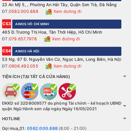
23 An Mỹ 5, , Phường An Hải Tây, Quận Sơn Trà, Đà Nẵng
ĐT:
0582.000.888
Xem đường đi
CS3
AIMOS HỒ CHÍ MINH
465 Đ.Trương Thị Hoa, Tân Thới Hiệp, Hồ Chí Minh
ĐT:
079.657.7978
Xem đường đi
CS4
AIMOS HÀ NỘI
53 Ng. 67 Đ. Nguyễn Văn Cừ, Ngọc Lâm, Long Biên, Hà Nội
ĐT:
0906.492.055
Xem đường đi
TIỆN ÍCH (TẠI TẤT CẢ CỬA HÀNG)
ĐKKD số 32D8009577 do phòng Tài chính - kế hoạch UBND
quận Ngũ Hành sơn cấp ngày Ngày 16/05/2021
HOTLINE
Gọi mua_01:
0582.000.888
(8:00 - 21:00)