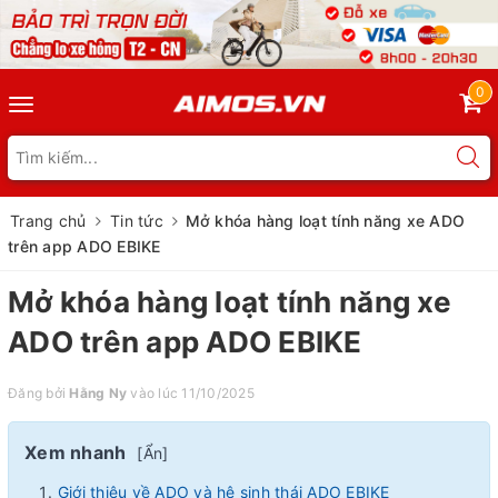
0
Toggle
navigation
Trang chủ
Tin tức
Mở khóa hàng loạt tính năng xe ADO
trên app ADO EBIKE
Mở khóa hàng loạt tính năng xe
ADO trên app ADO EBIKE
Đăng bởi
Hằng Ny
vào lúc 11/10/2025
Xem nhanh
[
Ẩn
]
Giới thiệu về ADO và hệ sinh thái ADO EBIKE