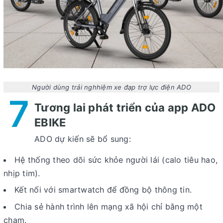
Người dùng trải nghhiệm xe đạp trợ lực điện ADO
7
Tương lai phát triển của app ADO
EBIKE
ADO dự kiến sẽ bổ sung:
Hệ thống theo dõi sức khỏe người lái
(calo tiêu hao,
nhịp tim).
Kết nối với smartwatch
để đồng bộ thông tin.
Chia sẻ hành trình
lên mạng xã hội chỉ bằng một
chạm.