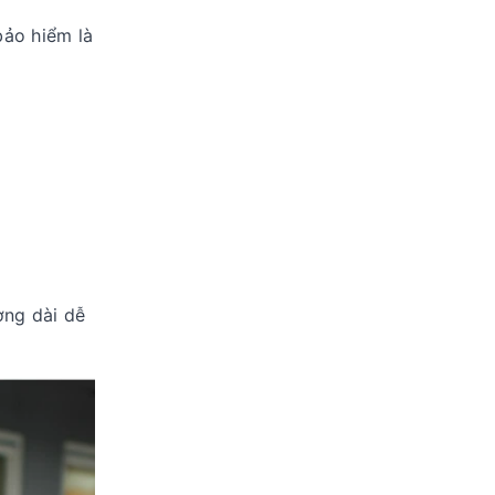
bảo hiểm
là
ờng dài dễ