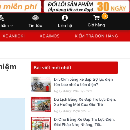
0
Giỏ hàng
phẩm
Tin tức
Liên hệ
XE ANIIOKI
XE AIMOS
KIỂM TRA ĐƠN HÀNG
ghiệm
Bài viết mới nhất
Đi 50km bằng xe đạp trợ lực điện
tốn bao nhiêu tiền điện?
Ngày đăng: 29/07/2026
Du Lịch Bằng Xe Đạp Trợ Lực Điện:
Xu Hướng Mới Của Giới Trẻ
Ngày đăng: 27/07/2026
Đi Chợ Bằng Xe Đạp Trợ Lực Điện:
Giải Pháp Nhẹ Nhàng, Tiế...