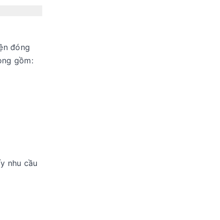
iện đóng
rọng gồm:
ấy nhu cầu