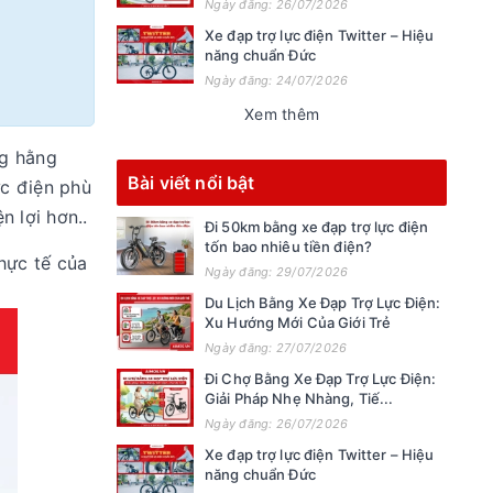
Ngày đăng: 26/07/2026
Xe đạp trợ lực điện Twitter – Hiệu
năng chuẩn Đức
Ngày đăng: 24/07/2026
Xem thêm
ng hằng
Bài viết nổi bật
ực điện
phù
n lợi hơn..
Đi 50km bằng xe đạp trợ lực điện
tốn bao nhiêu tiền điện?
hực tế của
Ngày đăng: 29/07/2026
Du Lịch Bằng Xe Đạp Trợ Lực Điện:
Xu Hướng Mới Của Giới Trẻ
Ngày đăng: 27/07/2026
Đi Chợ Bằng Xe Đạp Trợ Lực Điện:
Giải Pháp Nhẹ Nhàng, Tiế...
Ngày đăng: 26/07/2026
Xe đạp trợ lực điện Twitter – Hiệu
năng chuẩn Đức