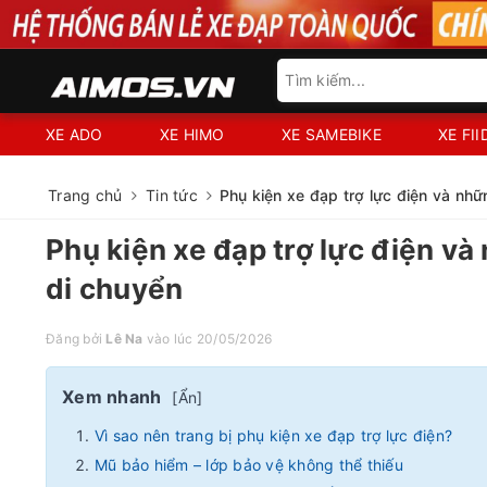
XE ADO
XE HIMO
XE SAMEBIKE
XE FI
Trang chủ
Tin tức
Phụ kiện xe đạp trợ lực điện và nhữ
Phụ kiện xe đạp trợ lực điện và
di chuyển
Đăng bởi
Lê Na
vào lúc 20/05/2026
Xem nhanh
[
Ẩn
]
Vì sao nên trang bị phụ kiện xe đạp trợ lực điện?
Mũ bảo hiểm – lớp bảo vệ không thể thiếu