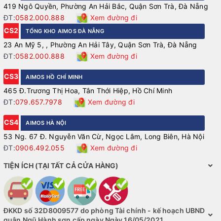
419 Ngô Quyền, Phường An Hải Bắc, Quận Sơn Trà, Đà Nẵng
ĐT:
0582.000.888
Xem đường đi
CS2
TỔNG KHO AIMOS ĐÀ NẴNG
23 An Mỹ 5, , Phường An Hải Tây, Quận Sơn Trà, Đà Nẵng
ĐT:
0582.000.888
Xem đường đi
CS3
AIMOS HỒ CHÍ MINH
465 Đ.Trương Thị Hoa, Tân Thới Hiệp, Hồ Chí Minh
ĐT:
079.657.7978
Xem đường đi
CS4
AIMOS HÀ NỘI
53 Ng. 67 Đ. Nguyễn Văn Cừ, Ngọc Lâm, Long Biên, Hà Nội
ĐT:
0906.492.055
Xem đường đi
TIỆN ÍCH (TẠI TẤT CẢ CỬA HÀNG)
ĐKKD số 32D8009577 do phòng Tài chính - kế hoạch UBND
quận Ngũ Hành sơn cấp ngày Ngày 16/05/2021