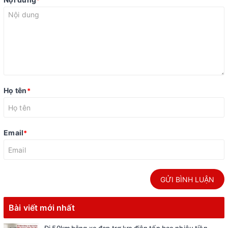
Họ tên
*
Email
*
GỬI BÌNH LUẬN
Bài viết mới nhất