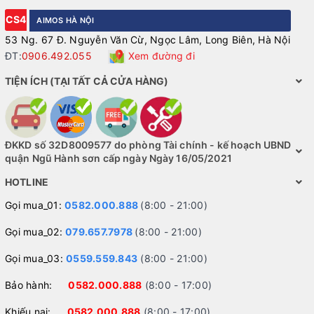
CS4
AIMOS HÀ NỘI
53 Ng. 67 Đ. Nguyễn Văn Cừ, Ngọc Lâm, Long Biên, Hà Nội
ĐT:
0906.492.055
Xem đường đi
TIỆN ÍCH (TẠI TẤT CẢ CỬA HÀNG)
ĐKKD số 32D8009577 do phòng Tài chính - kế hoạch UBND
quận Ngũ Hành sơn cấp ngày Ngày 16/05/2021
HOTLINE
Gọi mua_01:
0582.000.888
(8:00 - 21:00)
Gọi mua_02:
079.657.7978
(8:00 - 21:00)
Gọi mua_03:
0559.559.843
(8:00 - 21:00)
Bảo hành:
0582.000.888
(8:00 - 17:00)
Khiếu nại:
0582.000.888
(8:00 - 17:00)