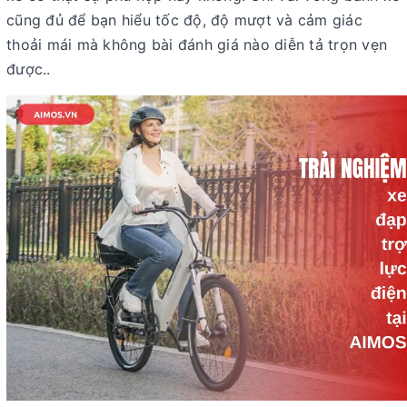
Bước 4: Đánh giá cuối cùng và giải đáp thắc mắc
cũng đủ để bạn hiểu tốc độ, độ mượt và cảm giác
Lý do bạn nên trải nghiệm xe đạp trợ lực điện trực tiếp
thoải mái mà không bài đánh giá nào diễn tả trọn vẹn
thay vì mua online
được..
Trải nghiệm xe đạp trợ lực điện giúp bạn chọn đúng
người bạn đồng hành lâu dài
Kết luận