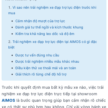
Vì sao nên trải nghiệm xe đạp trợ lực điện trước khi
mua
Cảm nhận độ mượt của trợ lực
Đánh giá tư thế ngồi và kích thước khung
Kiểm tra khả năng leo dốc và độ êm
Trải nghiệm xe đạp trợ lực điện tại AIMOS có gì đặc
biệt
Được tư vấn đúng nhu cầu
Được trải nghiệm nhiều mẫu khác nhau
Điều kiện thử xe thoải mái và an toàn
Giải thích rõ từng chế độ hỗ trợ
Quy trình trải nghiệm xe đạp trợ lực điện tại AIMOS
Trước khi quyết định mua bất kỳ mẫu xe nào, việc
trải
Bước 1: Tư vấn và lựa chọn mẫu xe
nghiệm xe đạp trợ lực điện
trực tiếp tại showroom
Bước 2: Kiểm tra kích thước và điều chỉnh xe
AIMOS
là bước quan trọng giúp bạn cảm nhận rõ chiếc
Bước 3: Trải nghiệm thực tế trên khu vực test
xe có thật sự phù hợp hay không. Chỉ vài vòng bánh xe