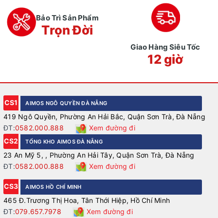
Bảo Trì Sản Phẩm
Trọn Đời
Giao Hàng Siêu Tốc
12 giờ
CS1
AIMOS NGÔ QUYỀN ĐÀ NẴNG
419 Ngô Quyền, Phường An Hải Bắc, Quận Sơn Trà, Đà Nẵng
ĐT:
0582.000.888
Xem đường đi
CS2
TỔNG KHO AIMOS ĐÀ NẴNG
23 An Mỹ 5, , Phường An Hải Tây, Quận Sơn Trà, Đà Nẵng
ĐT:
0582.000.888
Xem đường đi
CS3
AIMOS HỒ CHÍ MINH
465 Đ.Trương Thị Hoa, Tân Thới Hiệp, Hồ Chí Minh
ĐT:
079.657.7978
Xem đường đi