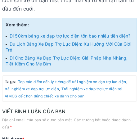
luôn sẵn xe để bạn test thoải mái và tư vấn tận tâm từ
đầu đến cuối.
Xem thêm:
Đi 50km bằng xe đạp trợ lực điện tốn bao nhiêu tiền điện?
Du Lịch Bằng Xe Đạp Trợ Lực Điện: Xu Hướng Mới Của Giới
Trẻ
Đi Chợ Bằng Xe Đạp Trợ Lực Điện: Giải Pháp Nhẹ Nhàng,
Tiết Kiệm Cho Mẹ Bỉm
Tags:
,
Top các điểm đến lý tưởng để trải nghiệm xe đạp trợ lực điện
,
trải nghiệm xe đạp trợ lực điện
Trải nghiệm xe đạp trợ lực điện tại
AIMOS để chọn đúng chiếc xe dành cho bạn
VIẾT BÌNH LUẬN CỦA BẠN
Địa chỉ email của bạn sẽ được bảo mật. Các trường bắt buộc được đánh
*
dấu
Nội dung
*