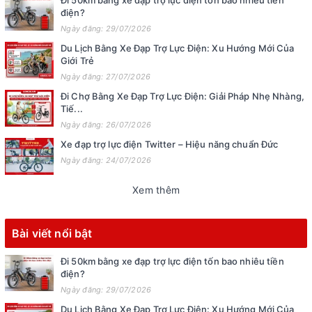
Đi 50km bằng xe đạp trợ lực điện tốn bao nhiêu tiền
điện?
Ngày đăng: 29/07/2026
Du Lịch Bằng Xe Đạp Trợ Lực Điện: Xu Hướng Mới Của
Giới Trẻ
Ngày đăng: 27/07/2026
Đi Chợ Bằng Xe Đạp Trợ Lực Điện: Giải Pháp Nhẹ Nhàng,
Tiế...
Ngày đăng: 26/07/2026
Xe đạp trợ lực điện Twitter – Hiệu năng chuẩn Đức
Ngày đăng: 24/07/2026
Xem thêm
Bài viết nổi bật
Đi 50km bằng xe đạp trợ lực điện tốn bao nhiêu tiền
điện?
Ngày đăng: 29/07/2026
Du Lịch Bằng Xe Đạp Trợ Lực Điện: Xu Hướng Mới Của