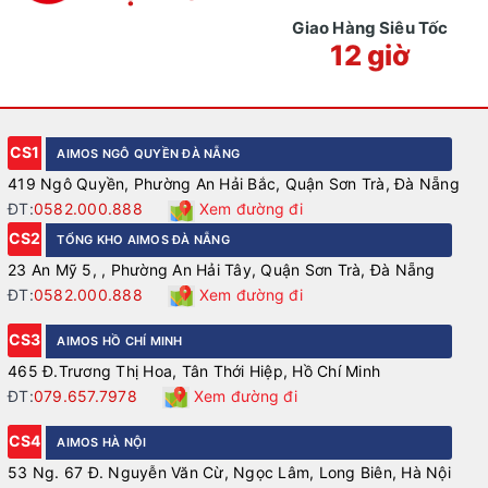
Giao Hàng Siêu Tốc
12 giờ
CS1
AIMOS NGÔ QUYỀN ĐÀ NẴNG
419 Ngô Quyền, Phường An Hải Bắc, Quận Sơn Trà, Đà Nẵng
ĐT:
0582.000.888
Xem đường đi
CS2
TỔNG KHO AIMOS ĐÀ NẴNG
23 An Mỹ 5, , Phường An Hải Tây, Quận Sơn Trà, Đà Nẵng
ĐT:
0582.000.888
Xem đường đi
CS3
AIMOS HỒ CHÍ MINH
465 Đ.Trương Thị Hoa, Tân Thới Hiệp, Hồ Chí Minh
ĐT:
079.657.7978
Xem đường đi
CS4
AIMOS HÀ NỘI
53 Ng. 67 Đ. Nguyễn Văn Cừ, Ngọc Lâm, Long Biên, Hà Nội