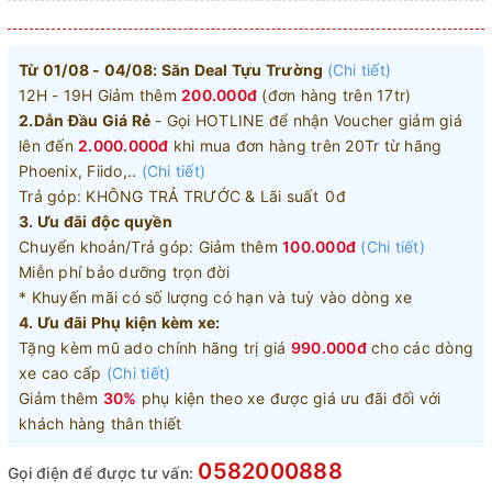
Từ 01/08 - 04/08: Săn Deal Tựu Trường
(Chi tiết)
12H - 19H Giảm thêm
200.000đ
(đơn hàng trên 17tr)
2.Dẫn Đầu Giá Rẻ
- Gọi HOTLINE để nhận Voucher giảm giá
lên đến
2.000.000đ
khi mua đơn hàng trên 20Tr từ hãng
Phoenix, Fiido,..
(Chi tiết)
Trả góp: KHÔNG TRẢ TRƯỚC & Lãi suất 0đ
3. Ưu đãi độc quyền
Chuyển khoản/Trả góp: Giảm thêm
100.000đ
(Chi tiết)
Miễn phí bảo dưỡng trọn đời
* Khuyến mãi có số lượng có hạn và tuỳ vào dòng xe
4. Ưu đãi Phụ kiện kèm xe:
Tặng kèm mũ ado chính hãng trị giá
990.000đ
cho các dòng
xe cao cấp
(Chi tiết)
Giảm thêm
30%
phụ kiện theo xe được giá ưu đãi đối với
khách hàng thân thiết
0582000888
Gọi điện để được tư vấn: