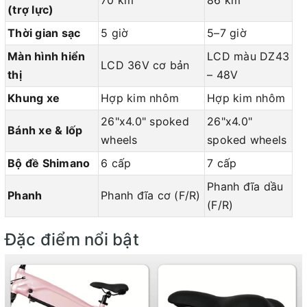
70 km
86 km
(trợ lực)
Thời gian sạc
5 giờ
5–7 giờ
Màn hình hiển
LCD màu DZ43
LCD 36V cơ bản
thị
– 48V
Khung xe
Hợp kim nhôm
Hợp kim nhôm
26"x4.0" spoked
26"x4.0"
Bánh xe & lốp
wheels
spoked wheels
Bộ đề Shimano
6 cấp
7 cấp
Phanh đĩa dầu
Phanh
Phanh đĩa cơ (F/R)
(F/R)
Đặc điểm nổi bật