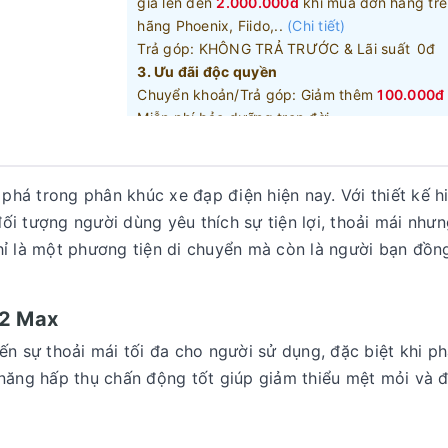
giá lên đến
2.000.000đ
khi mua đơn hàng trê
hãng Phoenix, Fiido,..
(Chi tiết)
Trả góp: KHÔNG TRẢ TRƯỚC & Lãi suất 0đ
3. Ưu đãi độc quyền
Chuyển khoản/Trả góp: Giảm thêm
100.000đ
Miễn phí bảo dưỡng trọn đời
* Khuyến mãi có số lượng có hạn và tuỳ vào 
4. Ưu đãi Phụ kiện kèm xe:
Tặng kèm mũ ado chính hãng trị giá
990.000
há trong phân khúc xe đạp điện hiện nay. Với thiết kế hi
dòng xe cao cấp
(Chi tiết)
ối tượng người dùng yêu thích sự tiện lợi, thoải mái nhưn
Giảm thêm
30%
phụ kiện theo xe được giá ưu 
 là một phương tiện di chuyển mà còn là người bạn đồng
khách hàng thân thiết
0582000888
Gọi điện để được tư vấn:
P2 Max
 sự thoải mái tối đa cho người sử dụng, đặc biệt khi phả
 năng hấp thụ chấn động tốt giúp giảm thiểu mệt mỏi và 