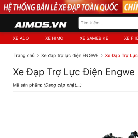
XE ADO
XE HIMO
XE SAMEBIKE
XE FI
Trang chủ
Xe đạp trợ lực điện ENGWE
Xe Đạp Trợ Lự
Xe Đạp Trợ Lực Điện Engwe
Mã sản phẩm:
(Đang cập nhật...)