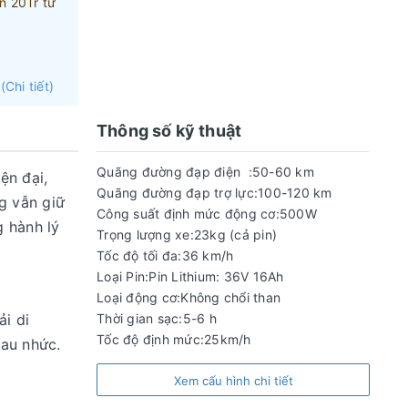
n 20Tr từ
(Chi tiết)
dòng xe
Thông số kỹ thuật
đ
cho các
Quãng đường đạp điện :50-60 km
ện đại,
Quãng đường đạp trợ lực:100-120 km
g vẫn giữ
đãi đối với
Công suất định mức động cơ:500W
 hành lý
Trọng lượng xe:23kg (cả pin)
Tốc độ tối đa:36 km/h
Loại Pin:Pin Lithium: 36V 16Ah
Loại động cơ:Không chổi than
i di
Thời gian sạc:5-6 h
Tốc độ định mức:25km/h
đau nhức.
Xem cấu hình chi tiết