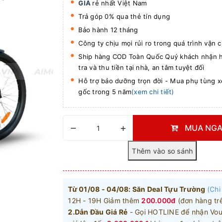
GIÁ
rẻ nhất Việt Nam
Trả góp 0% qua thẻ tín dụng
Bảo hành 12 tháng
Công ty chịu mọi rủi ro trong quá trình vận 
Ship hàng COD Toàn Quốc Quý khách nhận h
tra và thu tiền tại nhà, an tâm tuyệt đối
Hỗ trợ bảo dưỡng trọn đời - Mua phụ tùng xe
gốc trong 5 năm
(xem chi tiết)
–
+
MUA NGA
Từ 01/08 - 04/08: Săn Deal Tựu Trường
(Chi 
12H - 19H Giảm thêm
200.000đ
(đơn hàng trê
2.Dẫn Đầu Giá Rẻ
- Gọi HOTLINE để nhận Vou