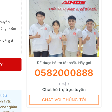
chuyển
àng, kiểm
 với giá
Để được hỗ trợ tốt nhất. Hãy gọi
Y
0582000888
HOẶC
Chat hỗ trợ trực tuyến
tiết)
CHAT VỚI CHÚNG TÔI
n 17tr)
cher giảm