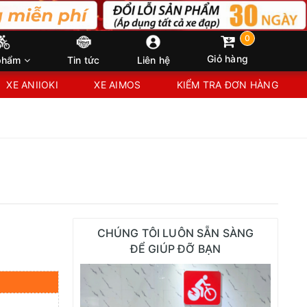
0
Giỏ hàng
phẩm
Tin tức
Liên hệ
XE ANIIOKI
XE AIMOS
KIỂM TRA ĐƠN HÀNG
CHÚNG TÔI LUÔN SẴN SÀNG
ĐỂ GIÚP ĐỠ BẠN