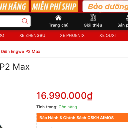
Trang chủ
Giới thiệu
Sản 
IDO
XE ZHENGBU
XE PHOENIX
XE OUXI
c Điện Engwe P2 Max
 P2 Max
16.990.000₫
Tình trạng:
Còn hàng
Bảo Hành & Chính Sách CSKH AIMOS