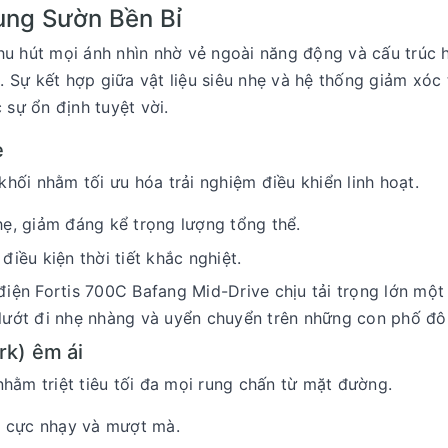
ung Sườn Bền Bỉ
hu hút mọi ánh nhìn nhờ vẻ ngoài năng động và cấu trúc h
 Sự kết hợp giữa vật liệu siêu nhẹ và hệ thống giảm xóc
 sự ổn định tuyệt vời.
ẹ
hối nhằm tối ưu hóa trải nghiệm điều khiển linh hoạt.
, giảm đáng kể trọng lượng tổng thể.
điều kiện thời tiết khắc nghiệt.
điện Fortis 700C Bafang Mid-Drive chịu tải trọng lớn một
e lướt đi nhẹ nhàng và uyển chuyển trên những con phố đô
rk) êm ái
nhằm triệt tiêu tối đa mọi rung chấn từ mặt đường.
i cực nhạy và mượt mà.