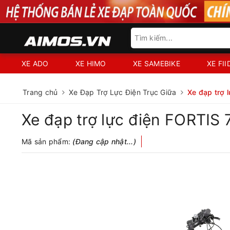
XE ADO
XE HIMO
XE SAMEBIKE
XE FI
Trang chủ
Xe Đạp Trợ Lực Điện Trục Giữa
Xe đạp trợ
Xe đạp trợ lực điện FORTI
Mã sản phẩm:
(Đang cập nhật...)