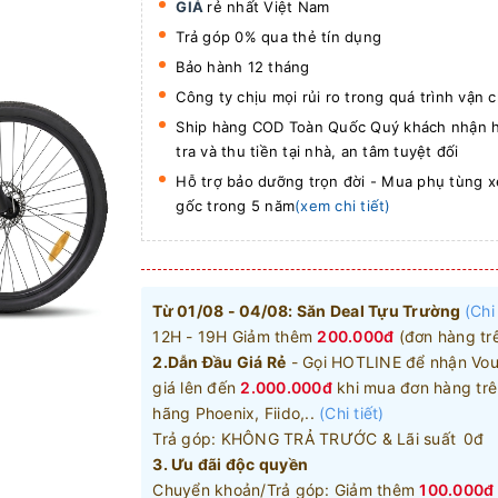
GIÁ
rẻ nhất Việt Nam
Trả góp 0% qua thẻ tín dụng
Bảo hành 12 tháng
Công ty chịu mọi rủi ro trong quá trình vận 
Ship hàng COD Toàn Quốc Quý khách nhận h
tra và thu tiền tại nhà, an tâm tuyệt đối
Hỗ trợ bảo dưỡng trọn đời - Mua phụ tùng xe
gốc trong 5 năm
(xem chi tiết)
Từ 01/08 - 04/08: Săn Deal Tựu Trường
(Chi 
12H - 19H Giảm thêm
200.000đ
(đơn hàng trê
2.Dẫn Đầu Giá Rẻ
- Gọi HOTLINE để nhận Vou
giá lên đến
2.000.000đ
khi mua đơn hàng trê
hãng Phoenix, Fiido,..
(Chi tiết)
Trả góp: KHÔNG TRẢ TRƯỚC & Lãi suất 0đ
3. Ưu đãi độc quyền
Chuyển khoản/Trả góp: Giảm thêm
100.000đ