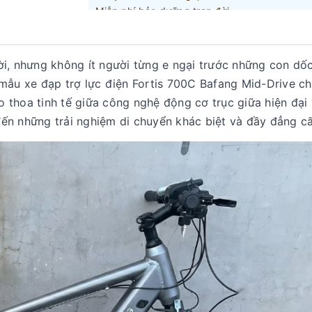
Miễn phí bảo dưỡng trọn đời
* Khuyến mãi có số lượng có hạn và tuỳ vào 
4. Ưu đãi Phụ kiện kèm xe:
Tặng kèm mũ ado chính hãng trị giá
990.000
ời, nhưng không ít người từng e ngại trước những con dố
dòng xe cao cấp
(Chi tiết)
mẫu xe đạp trợ lực điện Fortis 700C Bafang Mid-Drive chí
Giảm thêm
30%
phụ kiện theo xe được giá ưu 
 thoa tinh tế giữa công nghệ động cơ trục giữa hiện đại 
khách hàng thân thiết
đến những trải nghiệm di chuyển khác biệt và đầy đẳng c
0582000888
Gọi điện để được tư vấn: