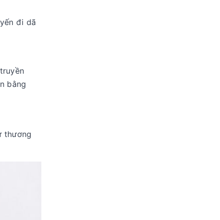
uyến đi dã
 truyền
ân bằng
ừ thương