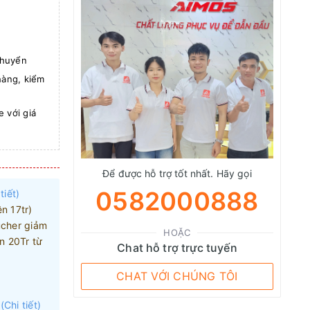
chuyển
àng, kiểm
 với giá
Để được hỗ trợ tốt nhất. Hãy gọi
0582000888
tiết)
n 17tr)
cher giảm
HOẶC
n 20Tr từ
Chat hỗ trợ trực tuyến
CHAT VỚI CHÚNG TÔI
(Chi tiết)