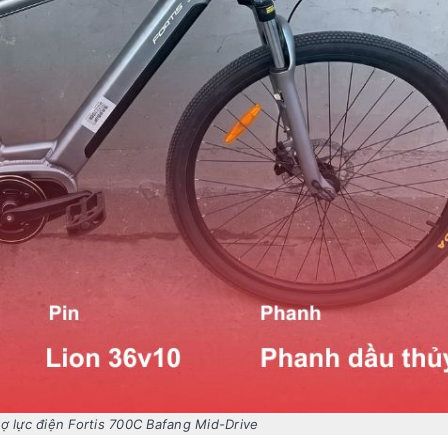
ợ lực điện Fortis 700C Bafang Mid-Drive