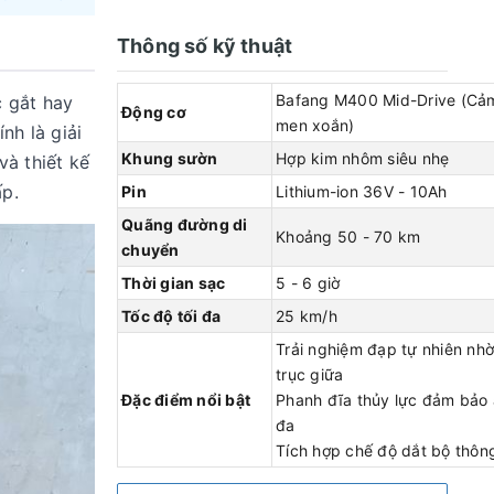
dòng xe
Thông số kỹ thuật
đ
cho các
Bafang M400 Mid-Drive (Cả
c gắt hay
Động cơ
men xoắn)
nh là giải
đãi đối với
Khung sườn
Hợp kim nhôm siêu nhẹ
và thiết kế
ấp.
Pin
Lithium-ion 36V - 10Ah
Quãng đường di
Khoảng 50 - 70 km
chuyển
Thời gian sạc
5 - 6 giờ
Tốc độ tối đa
25 km/h
Trải nghiệm đạp tự nhiên nh
trục giữa
Đặc điểm nổi bật
Phanh đĩa thủy lực đảm bảo a
đa
Tích hợp chế độ dắt bộ thôn