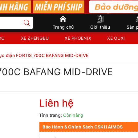
Trang chủ
Giới thiệu
Sản 
IDO
XE ZHENGBU
XE PHOENIX
XE OUXI
 lực điện FORTIS 700C BAFANG MID-DRIVE
S 700C BAFANG MID-DRIVE
Liên hệ
Tình trạng:
Còn hàng
Bảo Hành & Chính Sách CSKH AIMOS