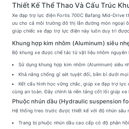
Thiết Kế Thể Thao Và Cấu Trúc Kh
Xe đạp trợ lực điện Fortis 700C Bafang Mid-Drive t
ưu cho cả môi trường đô thị lẫn đường mòn ngoại ô.
giúp chiếc xe đạp trợ lực điện này luôn duy trì được
Khung hợp kim nhôm (Aluminum) siêu nh
Bộ khung xe được chế tác từ vật liệu nhôm nguyên k
Sử dụng khung hợp kim nhôm (Aluminum) siêu nhẹ
Khả năng chống gỉ sét tuyệt đối, bền bỉ dưới mọi 
Kết cấu hình học vững chắc, giúp xe đạp trợ lực 
cùng an toàn. Đây chính là nền tảng cốt lõi giúp x
Phuộc nhún dầu (Hydraulic suspension fo
Hệ thống treo trước được thiết kế với độ nhún sâu 
Trang bị phuộc nhún dầu cao cấp có độ phản hồ