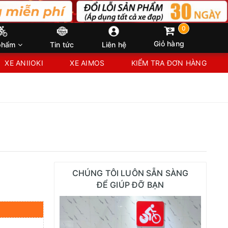
0
Giỏ hàng
phẩm
Tin tức
Liên hệ
XE ANIIOKI
XE AIMOS
KIỂM TRA ĐƠN HÀNG
CHÚNG TÔI LUÔN SẴN SÀNG
ĐỂ GIÚP ĐỠ BẠN