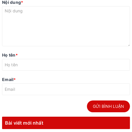
Nội dung
*
Họ tên
*
Email
*
GỬI BÌNH LUẬN
Bài viết mới nhất