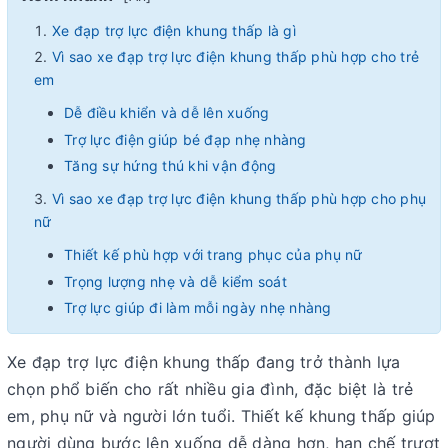
Xe đạp trợ lực điện khung thấp là gì
Vì sao xe đạp trợ lực điện khung thấp phù hợp cho trẻ
em
Dễ điều khiển và dễ lên xuống
Trợ lực điện giúp bé đạp nhẹ nhàng
Tăng sự hứng thú khi vận động
Vì sao xe đạp trợ lực điện khung thấp phù hợp cho phụ
nữ
Thiết kế phù hợp với trang phục của phụ nữ
Trọng lượng nhẹ và dễ kiểm soát
Trợ lực giúp đi làm mỗi ngày nhẹ nhàng
Vì sao xe khung thấp là lựa chọn an toàn cho người lớn
Xe đạp trợ lực điện khung thấp
đang trở thành lựa
tuổi
chọn phổ biến cho rất nhiều gia đình, đặc biệt là trẻ
Bước lên xuống dễ, không lo té ngã
em, phụ nữ và người lớn tuổi.
Thiết kế khung thấp
giúp
Trợ lực hỗ trợ đầu gối
người dùng bước lên xuống dễ dàng hơn, hạn chế trượt