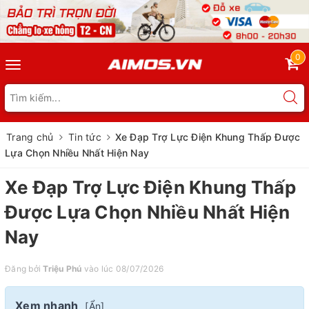
0
Toggle
navigation
Trang chủ
Tin tức
Xe Đạp Trợ Lực Điện Khung Thấp Được
Lựa Chọn Nhiều Nhất Hiện Nay
Xe Đạp Trợ Lực Điện Khung Thấp
Được Lựa Chọn Nhiều Nhất Hiện
Nay
Đăng bởi
Triệu Phú
vào lúc 08/07/2026
Xem nhanh
[
Ẩn
]