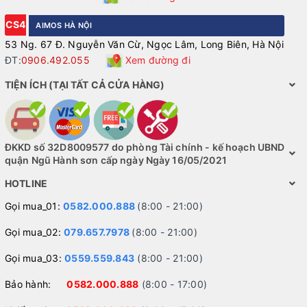
CS4
AIMOS HÀ NỘI
53 Ng. 67 Đ. Nguyễn Văn Cừ, Ngọc Lâm, Long Biên, Hà Nội
ĐT:
0906.492.055
Xem đường đi
TIỆN ÍCH (TẠI TẤT CẢ CỬA HÀNG)
ĐKKD số 32D8009577 do phòng Tài chính - kế hoạch UBND
quận Ngũ Hành sơn cấp ngày Ngày 16/05/2021
HOTLINE
Gọi mua_01:
0582.000.888
(8:00 - 21:00)
Gọi mua_02:
079.657.7978
(8:00 - 21:00)
Gọi mua_03:
0559.559.843
(8:00 - 21:00)
Bảo hành:
0582.000.888
(8:00 - 17:00)