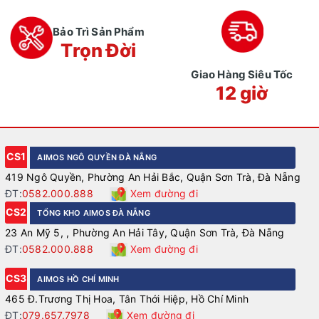
Bảo Trì Sản Phẩm
Trọn Đời
Giao Hàng Siêu Tốc
12 giờ
CS1
AIMOS NGÔ QUYỀN ĐÀ NẴNG
419 Ngô Quyền, Phường An Hải Bắc, Quận Sơn Trà, Đà Nẵng
ĐT:
0582.000.888
Xem đường đi
CS2
TỔNG KHO AIMOS ĐÀ NẴNG
23 An Mỹ 5, , Phường An Hải Tây, Quận Sơn Trà, Đà Nẵng
ĐT:
0582.000.888
Xem đường đi
CS3
AIMOS HỒ CHÍ MINH
465 Đ.Trương Thị Hoa, Tân Thới Hiệp, Hồ Chí Minh
ĐT:
079.657.7978
Xem đường đi