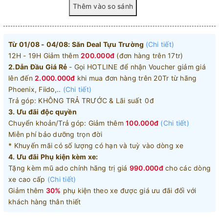
Từ 01/08 - 04/08: Săn Deal Tựu Trường
(Chi tiết)
12H - 19H Giảm thêm
200.000đ
(đơn hàng trên 17tr)
2.Dẫn Đầu Giá Rẻ
- Gọi HOTLINE để nhận Voucher giảm giá
lên đến
2.000.000đ
khi mua đơn hàng trên 20Tr từ hãng
Phoenix, Fiido,..
(Chi tiết)
Trả góp: KHÔNG TRẢ TRƯỚC & Lãi suất 0đ
3. Ưu đãi độc quyền
Chuyển khoản/Trả góp: Giảm thêm
100.000đ
(Chi tiết)
Miễn phí bảo dưỡng trọn đời
* Khuyến mãi có số lượng có hạn và tuỳ vào dòng xe
4. Ưu đãi Phụ kiện kèm xe:
Tặng kèm mũ ado chính hãng trị giá
990.000đ
cho các dòng
xe cao cấp
(Chi tiết)
Giảm thêm
30%
phụ kiện theo xe được giá ưu đãi đối với
khách hàng thân thiết