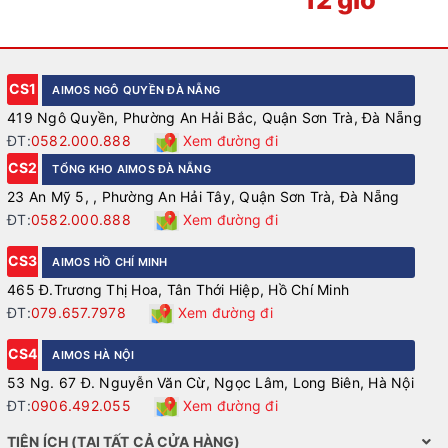
CS1
AIMOS NGÔ QUYỀN ĐÀ NẴNG
419 Ngô Quyền, Phường An Hải Bắc, Quận Sơn Trà, Đà Nẵng
ĐT:
0582.000.888
Xem đường đi
CS2
TỔNG KHO AIMOS ĐÀ NẴNG
23 An Mỹ 5, , Phường An Hải Tây, Quận Sơn Trà, Đà Nẵng
ĐT:
0582.000.888
Xem đường đi
CS3
AIMOS HỒ CHÍ MINH
465 Đ.Trương Thị Hoa, Tân Thới Hiệp, Hồ Chí Minh
ĐT:
079.657.7978
Xem đường đi
CS4
AIMOS HÀ NỘI
53 Ng. 67 Đ. Nguyễn Văn Cừ, Ngọc Lâm, Long Biên, Hà Nội
ĐT:
0906.492.055
Xem đường đi
TIỆN ÍCH (TẠI TẤT CẢ CỬA HÀNG)