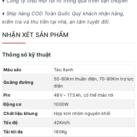
♦ Công ty chịu mọi rủi ro trong quá trình vận chuyển
♦ Ship hàng COD Toàn Quốc Quý khách nhận hàng,
kiểm tra và thu tiền tại nhà, an tâm tuyệt đối.
NHẬN XÉT SẢN PHẨM
Thông số kỹ thuật
Màu sắc
Táo Xanh
50-60Km thuần điện, 70-90Km trợ lực
Quãng đường
điện
Pin
48V – 17.5Ah, có thể tháo rời
Động cơ
1000W
Chất liệu khung
Hợp kim nhôm nguyên khối
Tốc độ
42Km/h
Tải tối đa
180Kg