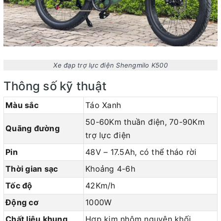
Xe đạp trợ lực điện Shengmilo K500
Thông số kỹ thuật
Màu sắc
Táo Xanh
50-60Km thuần điện, 70-90Km
Quãng đường
trợ lực điện
Pin
48V – 17.5Ah, có thể tháo rời
Thời gian sạc
Khoảng 4-6h
Tốc độ
42Km/h
Động cơ
1000W
Chất liệu khung
Hợp kim nhôm nguyên khối