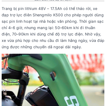
Trang bị
pin lithium 48V – 17.5Ah
có thể tháo rời, xe
đạp trợ lực điên Shengmilo K500 cho phép người dùng
sạc pin linh hoạt tại nhà hoặc văn phòng. Thời gian sạc
chỉ
4–6 giờ
, nhưng mang lại:
50–60km khi đi thuần
điện,
70–90km khi dùng chế độ trợ lực điện.
Nhờ vậy,
xe vừa phù hợp cho nhu cầu đi làm hằng ngày, vừa đáp
ứng được những chuyến dã ngoại dài ngày.