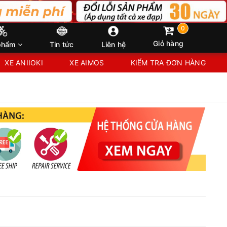
0
Giỏ hàng
phẩm
Tin tức
Liên hệ
XE ANIIOKI
XE AIMOS
KIỂM TRA ĐƠN HÀNG