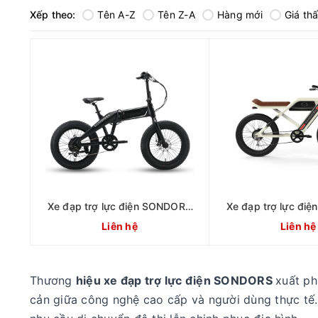
Xếp theo:
Tên A-Z
Tên Z-A
Hàng mới
Giá th
Xe đạp trợ lực điện SONDORS
Xe đạp trợ lực đi
Fold X PRO
MadMod
Liên hệ
Liên hệ
Thương
hiệu xe đạp trợ lực điện SONDORS
xuất ph
cản giữa công nghệ cao cấp và người dùng thực tế. 