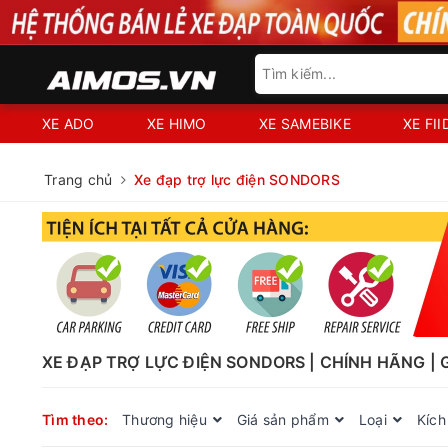
XE ADO
XE HIMO
XE SAMEBIKE
XE FI
Trang chủ
Xe đạp trợ lực điện SONDORS
XE ĐẠP TRỢ LỰC ĐIỆN SONDORS | CHÍNH HÃNG | 
Tìm theo:
Thương hiệu
Giá sản phẩm
Loại
Kích