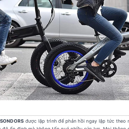
ện SONDORS
được lập trình để phản hồi ngay lập tức theo 
tốc độ ổn định mà không tốn quá nhiều sức lực. Mọi thôn