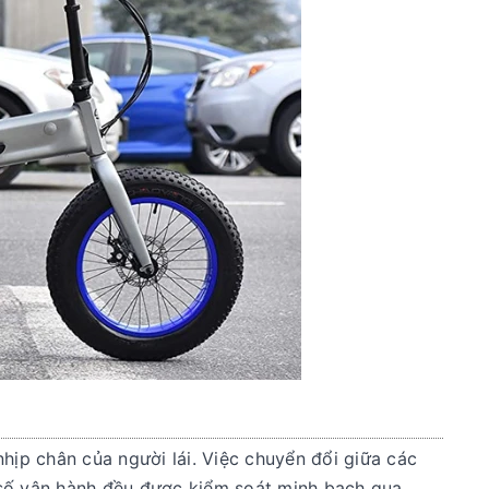
nhịp chân của người lái. Việc chuyển đổi giữa các
g số vận hành đều được kiểm soát minh bạch qua