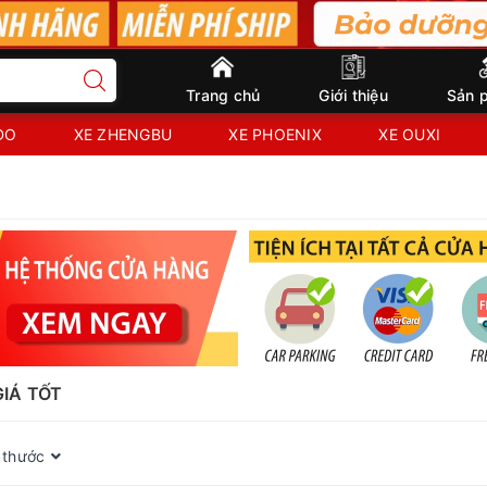
Trang chủ
Giới thiệu
Sản 
IDO
XE ZHENGBU
XE PHOENIX
XE OUXI
GIÁ TỐT
 thước