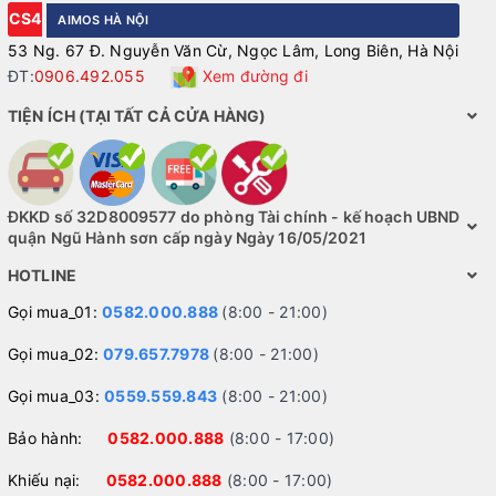
CS4
AIMOS HÀ NỘI
53 Ng. 67 Đ. Nguyễn Văn Cừ, Ngọc Lâm, Long Biên, Hà Nội
ĐT:
0906.492.055
Xem đường đi
TIỆN ÍCH (TẠI TẤT CẢ CỬA HÀNG)
ĐKKD số 32D8009577 do phòng Tài chính - kế hoạch UBND
quận Ngũ Hành sơn cấp ngày Ngày 16/05/2021
HOTLINE
Gọi mua_01:
0582.000.888
(8:00 - 21:00)
Gọi mua_02:
079.657.7978
(8:00 - 21:00)
Gọi mua_03:
0559.559.843
(8:00 - 21:00)
Bảo hành:
0582.000.888
(8:00 - 17:00)
Khiếu nại:
0582.000.888
(8:00 - 17:00)