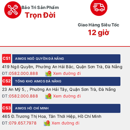
Bảo Trì Sản Phẩm
Trọn Đời
Giao Hàng Siêu Tốc
12 giờ
CS1
AIMOS NGÔ QUYỀN ĐÀ NẴNG
419 Ngô Quyền, Phường An Hải Bắc, Quận Sơn Trà, Đà Nẵng
ĐT:
0582.000.888
Xem đường đi
CS2
TỔNG KHO AIMOS ĐÀ NẴNG
23 An Mỹ 5, , Phường An Hải Tây, Quận Sơn Trà, Đà Nẵng
ĐT:
0582.000.888
Xem đường đi
CS3
AIMOS HỒ CHÍ MINH
465 Đ.Trương Thị Hoa, Tân Thới Hiệp, Hồ Chí Minh
ĐT:
079.657.7978
Xem đường đi