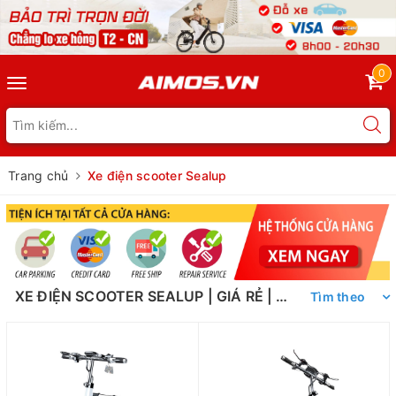
0
Toggle
navigation
Trang chủ
Xe điện scooter Sealup
XE ĐIỆN SCOOTER SEALUP | GIÁ RẺ | CHÍNH HÃNG
Tìm theo