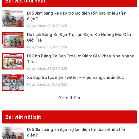
Bài viết mới nhất
Đi 50km bằng xe đạp trợ lực điện tốn bao nhiêu tiền
điện?
Ngày đăng: 29/07/2026
Du Lịch Bằng Xe Đạp Trợ Lực Điện: Xu Hướng Mới Của
Giới Trẻ
Ngày đăng: 27/07/2026
Đi Chợ Bằng Xe Đạp Trợ Lực Điện: Giải Pháp Nhẹ Nhàng,
Tiế...
Ngày đăng: 26/07/2026
Xe đạp trợ lực điện Twitter – Hiệu năng chuẩn Đức
Ngày đăng: 24/07/2026
Xem thêm
Bài viết nổi bật
Đi 50km bằng xe đạp trợ lực điện tốn bao nhiêu tiền
điện?