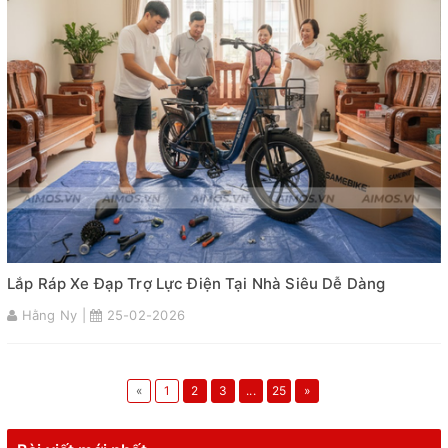
Lắp Ráp Xe Đạp Trợ Lực Điện Tại Nhà Siêu Dễ Dàng
Hằng Ny |
25-02-2026
«
1
2
3
...
25
»