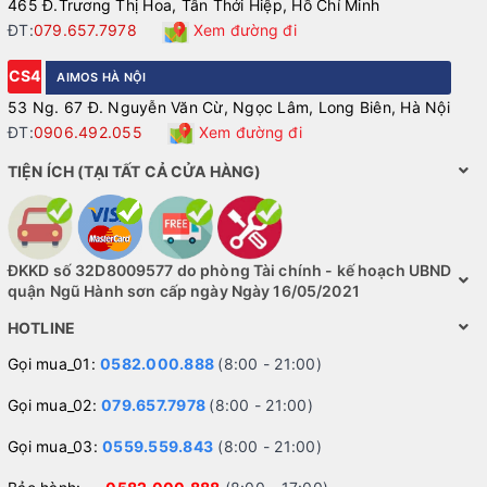
465 Đ.Trương Thị Hoa, Tân Thới Hiệp, Hồ Chí Minh
ĐT:
079.657.7978
Xem đường đi
CS4
AIMOS HÀ NỘI
53 Ng. 67 Đ. Nguyễn Văn Cừ, Ngọc Lâm, Long Biên, Hà Nội
ĐT:
0906.492.055
Xem đường đi
TIỆN ÍCH (TẠI TẤT CẢ CỬA HÀNG)
ĐKKD số 32D8009577 do phòng Tài chính - kế hoạch UBND
quận Ngũ Hành sơn cấp ngày Ngày 16/05/2021
HOTLINE
Gọi mua_01:
0582.000.888
(8:00 - 21:00)
Gọi mua_02:
079.657.7978
(8:00 - 21:00)
Gọi mua_03:
0559.559.843
(8:00 - 21:00)