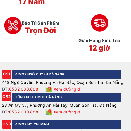
17 Năm
Bảo Trì Sản Phẩm
Trọn Đời
Giao Hàng Siêu Tốc
12 giờ
CS1
AIMOS NGÔ QUYỀN ĐÀ NẴNG
419 Ngô Quyền, Phường An Hải Bắc, Quận Sơn Trà, Đà Nẵng
ĐT:
0582.000.888
Xem đường đi
CS2
TỔNG KHO AIMOS ĐÀ NẴNG
23 An Mỹ 5, , Phường An Hải Tây, Quận Sơn Trà, Đà Nẵng
ĐT:
0582.000.888
Xem đường đi
CS3
AIMOS HỒ CHÍ MINH