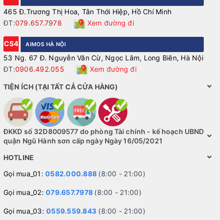
465 Đ.Trương Thị Hoa, Tân Thới Hiệp, Hồ Chí Minh
ĐT:
079.657.7978
Xem đường đi
CS4
AIMOS HÀ NỘI
53 Ng. 67 Đ. Nguyễn Văn Cừ, Ngọc Lâm, Long Biên, Hà Nội
ĐT:
0906.492.055
Xem đường đi
TIỆN ÍCH (TẠI TẤT CẢ CỬA HÀNG)
ĐKKD số 32D8009577 do phòng Tài chính - kế hoạch UBND
quận Ngũ Hành sơn cấp ngày Ngày 16/05/2021
HOTLINE
Gọi mua_01:
0582.000.888
(8:00 - 21:00)
Gọi mua_02:
079.657.7978
(8:00 - 21:00)
Gọi mua_03:
0559.559.843
(8:00 - 21:00)