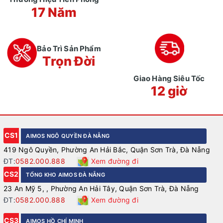
17 Năm
Bảo Trì Sản Phẩm
Trọn Đời
Giao Hàng Siêu Tốc
12 giờ
CS1
AIMOS NGÔ QUYỀN ĐÀ NẴNG
419 Ngô Quyền, Phường An Hải Bắc, Quận Sơn Trà, Đà Nẵng
ĐT:
0582.000.888
Xem đường đi
CS2
TỔNG KHO AIMOS ĐÀ NẴNG
23 An Mỹ 5, , Phường An Hải Tây, Quận Sơn Trà, Đà Nẵng
ĐT:
0582.000.888
Xem đường đi
CS3
AIMOS HỒ CHÍ MINH