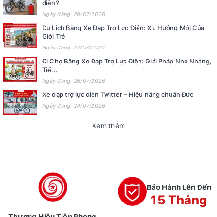
điện?
Ngày đăng: 29/07/2026
Du Lịch Bằng Xe Đạp Trợ Lực Điện: Xu Hướng Mới Của
Giới Trẻ
Ngày đăng: 27/07/2026
Đi Chợ Bằng Xe Đạp Trợ Lực Điện: Giải Pháp Nhẹ Nhàng,
Tiế...
Ngày đăng: 26/07/2026
Xe đạp trợ lực điện Twitter – Hiệu năng chuẩn Đức
Ngày đăng: 24/07/2026
Xem thêm
Bảo Hành Lên Đến
15 Tháng
Thương Hiệu Tiên Phong