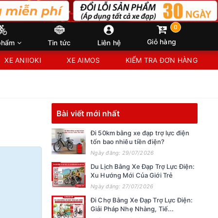
0
Giỏ hàng
phẩm
Tin tức
Liên hệ
XE ANIIOKI
XE AIMOS
KIỂM TRA ĐƠN HÀNG
Bài viết mới nhất
Đi 50km bằng xe đạp trợ lực điện
tốn bao nhiêu tiền điện?
Ngày đăng: 29/07/2026
Du Lịch Bằng Xe Đạp Trợ Lực Điện:
Xu Hướng Mới Của Giới Trẻ
Ngày đăng: 27/07/2026
Đi Chợ Bằng Xe Đạp Trợ Lực Điện:
Giải Pháp Nhẹ Nhàng, Tiế...