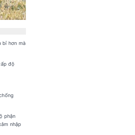
n bỉ hơn mà
cấp độ
 chống
bộ phận
 xâm nhập