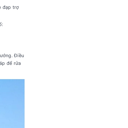
e đạp trợ
ố:
hướng. Điều
áp để rửa