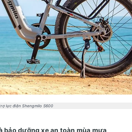
trợ lực điện Shengmilo S600
và bảo dưỡng xe an toàn mùa mưa