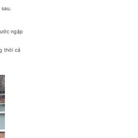
 sau.
nước ngập
 thời cả