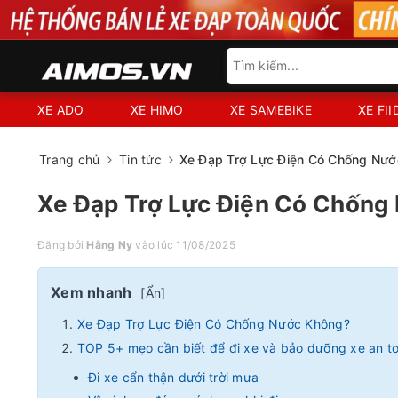
XE ADO
XE HIMO
XE SAMEBIKE
XE FI
Trang chủ
Tin tức
Xe Đạp Trợ Lực Điện Có Chống Nướ
Xe Đạp Trợ Lực Điện Có Chống
Đăng bởi
Hằng Ny
vào lúc 11/08/2025
Xem nhanh
[
Ẩn
]
Xe Đạp Trợ Lực Điện Có Chống Nước Không?
TOP 5+ mẹo cần biết để đi xe và bảo dưỡng xe an 
Đi xe cẩn thận dưới trời mưa