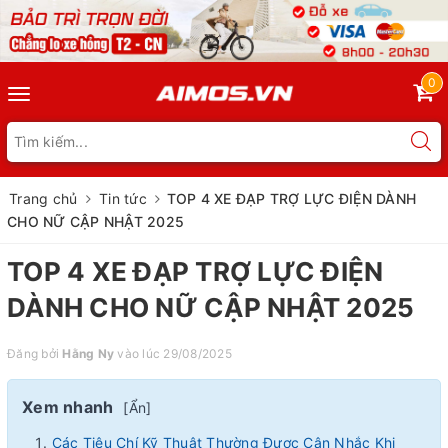
0
Toggle
navigation
Trang chủ
Tin tức
TOP 4 XE ĐẠP TRỢ LỰC ĐIỆN DÀNH
CHO NỮ CẬP NHẬT 2025
TOP 4 XE ĐẠP TRỢ LỰC ĐIỆN
DÀNH CHO NỮ CẬP NHẬT 2025
Đăng bởi
Hằng Ny
vào lúc 29/08/2025
Xem nhanh
[
Ẩn
]
Các Tiêu Chí Kỹ Thuật Thường Được Cân Nhắc Khi