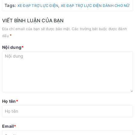
Tags:
,
XE ĐẠP TRỢ LỰC ĐIỆN
XE ĐẠP TRỢ LỰC ĐIỆN DÀNH CHO NỮ
VIẾT BÌNH LUẬN CỦA BẠN
Địa chỉ email của bạn sẽ được bảo mật. Các trường bắt buộc được đánh
*
dấu
Nội dung
*
Họ tên
*
Email
*