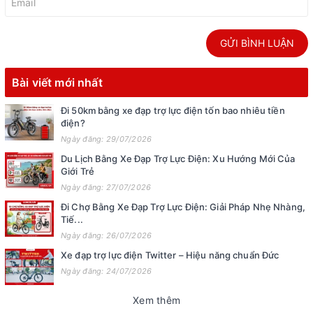
GỬI BÌNH LUẬN
Bài viết mới nhất
Đi 50km bằng xe đạp trợ lực điện tốn bao nhiêu tiền
điện?
Ngày đăng: 29/07/2026
Du Lịch Bằng Xe Đạp Trợ Lực Điện: Xu Hướng Mới Của
Giới Trẻ
Ngày đăng: 27/07/2026
Đi Chợ Bằng Xe Đạp Trợ Lực Điện: Giải Pháp Nhẹ Nhàng,
Tiế...
Ngày đăng: 26/07/2026
Xe đạp trợ lực điện Twitter – Hiệu năng chuẩn Đức
Ngày đăng: 24/07/2026
Xem thêm