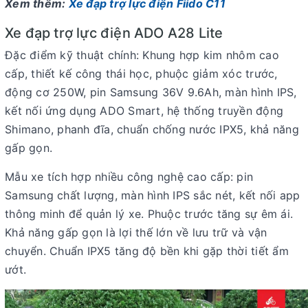
Xem thêm:
Xe đạp trợ lực điện Fiido C11
Xe đạp trợ lực điện ADO A28 Lite
Đặc điểm kỹ thuật chính: Khung hợp kim nhôm cao
cấp, thiết kế công thái học, phuộc giảm xóc trước,
động cơ 250W, pin Samsung 36V 9.6Ah, màn hình IPS,
kết nối ứng dụng ADO Smart, hệ thống truyền động
Shimano, phanh đĩa, chuẩn chống nước IPX5, khả năng
gấp gọn.
Mẫu xe tích hợp nhiều công nghệ cao cấp: pin
Samsung chất lượng, màn hình IPS sắc nét, kết nối app
thông minh để quản lý xe. Phuộc trước tăng sự êm ái.
Khả năng gấp gọn là lợi thế lớn về lưu trữ và vận
chuyển. Chuẩn IPX5 tăng độ bền khi gặp thời tiết ẩm
ướt.