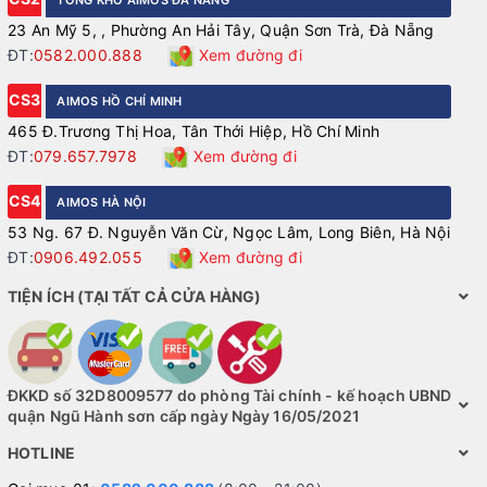
23 An Mỹ 5, , Phường An Hải Tây, Quận Sơn Trà, Đà Nẵng
ĐT:
0582.000.888
Xem đường đi
CS3
AIMOS HỒ CHÍ MINH
465 Đ.Trương Thị Hoa, Tân Thới Hiệp, Hồ Chí Minh
ĐT:
079.657.7978
Xem đường đi
CS4
AIMOS HÀ NỘI
53 Ng. 67 Đ. Nguyễn Văn Cừ, Ngọc Lâm, Long Biên, Hà Nội
ĐT:
0906.492.055
Xem đường đi
TIỆN ÍCH (TẠI TẤT CẢ CỬA HÀNG)
ĐKKD số 32D8009577 do phòng Tài chính - kế hoạch UBND
quận Ngũ Hành sơn cấp ngày Ngày 16/05/2021
HOTLINE