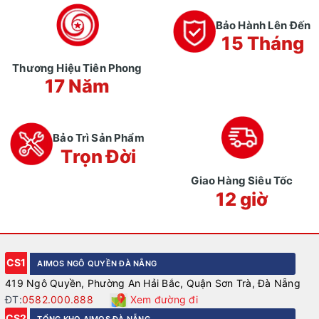
Bảo Hành Lên Đến
15 Tháng
Thương Hiệu Tiên Phong
17 Năm
Bảo Trì Sản Phẩm
Trọn Đời
Giao Hàng Siêu Tốc
12 giờ
CS1
AIMOS NGÔ QUYỀN ĐÀ NẴNG
419 Ngô Quyền, Phường An Hải Bắc, Quận Sơn Trà, Đà Nẵng
ĐT:
0582.000.888
Xem đường đi
CS2
TỔNG KHO AIMOS ĐÀ NẴNG