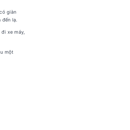
có giàn
 đến lạ.
 đi xe máy,
ầu một