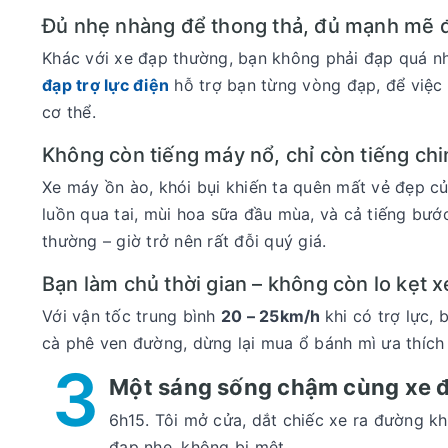
Đủ nhẹ nhàng để thong thả, đủ mạnh mẽ 
Khác với xe đạp thường, bạn không phải đạp quá nh
đạp trợ lực điện
hỗ trợ bạn từng vòng đạp, để việc
cơ thể.
Không còn tiếng máy nổ, chỉ còn tiếng chi
Xe máy ồn ào, khói bụi khiến ta quên mất vẻ đẹp c
luồn qua tai, mùi hoa sữa đầu mùa, và cả tiếng bướ
thường – giờ trở nên rất đỗi quý giá.
Bạn làm chủ thời gian – không còn lo kẹt xe
Với vận tốc trung bình
20 – 25km/h
khi có trợ lực,
cà phê ven đường, dừng lại mua ổ bánh mì ưa thíc
3
Một sáng sống chậm cùng xe đạp
6h15. Tôi mở cửa, dắt chiếc xe ra đường kh
đạp nhẹ, không bị mệt.