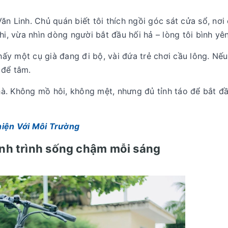
 Linh. Chủ quán biết tôi thích ngồi góc sát cửa sổ, nơi 
, vừa nhìn dòng người bắt đầu hối hả – lòng tôi bình yên
ấy một cụ già đang đi bộ, vài đứa trẻ chơi cầu lông. Nếu
 để tâm.
hà. Không mồ hôi, không mệt, nhưng đủ tỉnh táo để bắt đ
iện Với Môi Trường
nh trình sống chậm mỗi sáng