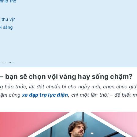
nhịp thở
 thú vị?
i sáng
có ý thức
i – bạn sẽ chọn vội vàng hay sống chậm?
g báo thức, lật đật chuẩn bị cho ngày mới, chen chúc gi
hậm cùng
xe đạp trợ lực điện
,
chỉ một lần thôi – để biết 