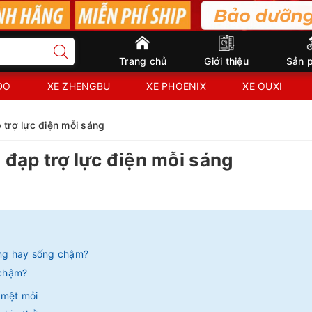
Trang chủ
Giới thiệu
Sản 
IDO
XE ZHENGBU
XE PHOENIX
XE OUXI
trợ lực điện mỗi sáng
đạp trợ lực điện mỗi sáng
àng hay sống chậm?
 chậm?
 mệt mỏi