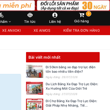
0
Giỏ hàng
phẩm
Tin tức
Liên hệ
XE ANIIOKI
XE AIMOS
KIỂM TRA ĐƠN HÀNG
Bài viết mới nhất
Đi 50km bằng xe đạp trợ lực điện
tốn bao nhiêu tiền điện?
Ngày đăng: 29/07/2026
Du Lịch Bằng Xe Đạp Trợ Lực Điện:
Xu Hướng Mới Của Giới Trẻ
Ngày đăng: 27/07/2026
Đi Chợ Bằng Xe Đạp Trợ Lực Điện:
Giải Pháp Nhẹ Nhàng, Tiế...