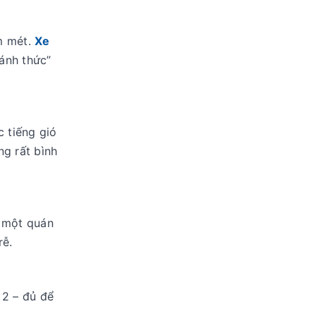
ăm mét.
Xe
ánh thức”
 tiếng gió
ng rất bình
é một quán
rễ.
 2 – đủ để