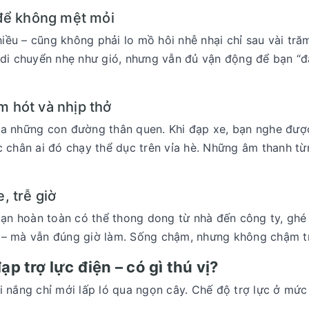
để không mệt mỏi
iều – cũng không phải lo mồ hôi nhễ nhại chỉ sau vài tr
 di chuyển nhẹ như gió, nhưng vẫn đủ vận động để bạn “đ
m hót và nhịp thở
ủa những con đường thân quen. Khi đạp xe, bạn nghe được
c chân ai đó chạy thể dục trên vỉa hè. Những âm thanh từ
, trễ giờ
 bạn hoàn toàn có thể thong dong từ nhà đến công ty, gh
h – mà vẫn đúng giờ làm. Sống chậm, nhưng không chậm t
 trợ lực điện – có gì thú vị?
i nắng chỉ mới lấp ló qua ngọn cây. Chế độ trợ lực ở mức