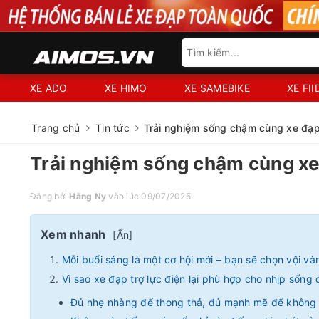
XE ADO
XE HIMO
XE SAMEBIKE
XE FI
Trang chủ
Tin tức
Trải nghiệm sống chậm cùng xe đạp 
Trải nghiệm sống chậm cùng xe 
Đăng bởi
Hằng Ny
vào lúc 09/07/2025
Xem nhanh
[
Ẩn
]
Mỗi buổi sáng là một cơ hội mới – bạn sẽ chọn vội v
Vì sao xe đạp trợ lực điện lại phù hợp cho nhịp sống
Đủ nhẹ nhàng để thong thả, đủ mạnh mẽ để không