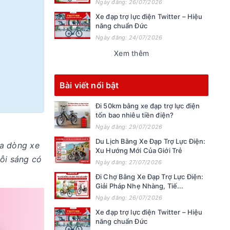
Ngày đăng: 26/07/2026
Xe đạp trợ lực điện Twitter – Hiệu
năng chuẩn Đức
Ngày đăng: 24/07/2026
Xem thêm
Bài viết nổi bật
Đi 50km bằng xe đạp trợ lực điện
tốn bao nhiêu tiền điện?
Ngày đăng: 29/07/2026
Du Lịch Bằng Xe Đạp Trợ Lực Điện:
ữa dòng xe
Xu Hướng Mới Của Giới Trẻ
mỗi sáng có
Ngày đăng: 27/07/2026
Đi Chợ Bằng Xe Đạp Trợ Lực Điện:
Giải Pháp Nhẹ Nhàng, Tiế...
Ngày đăng: 26/07/2026
Xe đạp trợ lực điện Twitter – Hiệu
năng chuẩn Đức