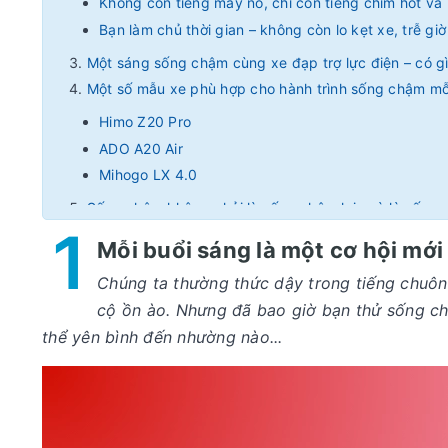
Không còn tiếng máy nổ, chỉ còn tiếng chim hót và 
Bạn làm chủ thời gian – không còn lo kẹt xe, trễ giờ
Một sáng sống chậm cùng xe đạp trợ lực điện – có gì
Một số mẫu xe phù hợp cho hành trình sống chậm mỗ
Himo Z20 Pro
ADO A20 Air
Mihogo LX 4.0
Sống chậm không phải là sống chậm lại, mà là sống 
1
Khi hành trình mỗi sáng là một liệu pháp sống an yên
Mỗi buổi sáng là một cơ hội mớ
Chúng ta thường thức dậy trong tiếng chuôn
cộ ồn ào. Nhưng đã bao giờ bạn thử sống c
thể yên bình đến nhường nào...