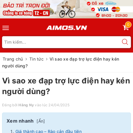
0
Toggle
navigation
Trang chủ
Tin tức
Vì sao xe đạp trợ lực điện hay kén
người dùng?
Vì sao xe đạp trợ lực điện hay kén
người dùng?
Đăng bởi
Hằng Ny
vào lúc 24/04/2025
Xem nhanh
[
Ẩn
]
Giá thành cao – Rào cản đầu tiên