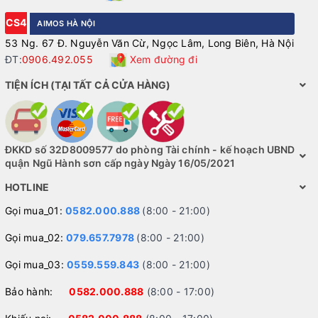
CS4
AIMOS HÀ NỘI
53 Ng. 67 Đ. Nguyễn Văn Cừ, Ngọc Lâm, Long Biên, Hà Nội
ĐT:
0906.492.055
Xem đường đi
TIỆN ÍCH (TẠI TẤT CẢ CỬA HÀNG)
ĐKKD số 32D8009577 do phòng Tài chính - kế hoạch UBND
quận Ngũ Hành sơn cấp ngày Ngày 16/05/2021
HOTLINE
Gọi mua_01:
0582.000.888
(8:00 - 21:00)
Gọi mua_02:
079.657.7978
(8:00 - 21:00)
Gọi mua_03:
0559.559.843
(8:00 - 21:00)
Bảo hành:
0582.000.888
(8:00 - 17:00)