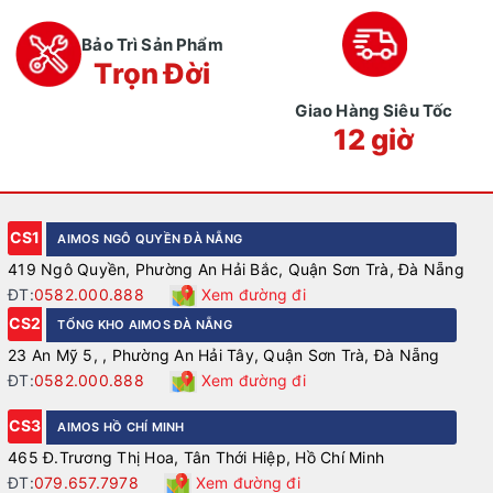
Bảo Trì Sản Phẩm
Trọn Đời
Giao Hàng Siêu Tốc
12 giờ
CS1
AIMOS NGÔ QUYỀN ĐÀ NẴNG
419 Ngô Quyền, Phường An Hải Bắc, Quận Sơn Trà, Đà Nẵng
ĐT:
0582.000.888
Xem đường đi
CS2
TỔNG KHO AIMOS ĐÀ NẴNG
23 An Mỹ 5, , Phường An Hải Tây, Quận Sơn Trà, Đà Nẵng
ĐT:
0582.000.888
Xem đường đi
CS3
AIMOS HỒ CHÍ MINH
465 Đ.Trương Thị Hoa, Tân Thới Hiệp, Hồ Chí Minh
ĐT:
079.657.7978
Xem đường đi