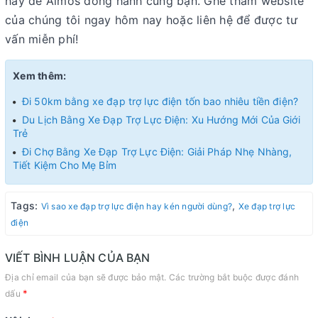
hãy để Aimos đồng hành cùng bạn. Ghé thăm website
của chúng tôi ngay hôm nay hoặc liên hệ để được tư
vấn miễn phí!
Xem thêm:
Đi 50km bằng xe đạp trợ lực điện tốn bao nhiêu tiền điện?
Du Lịch Bằng Xe Đạp Trợ Lực Điện: Xu Hướng Mới Của Giới
Trẻ
Đi Chợ Bằng Xe Đạp Trợ Lực Điện: Giải Pháp Nhẹ Nhàng,
Tiết Kiệm Cho Mẹ Bỉm
Tags:
,
Vì sao xe đạp trợ lực điện hay kén người dùng?
Xe đạp trợ lực
điện
VIẾT BÌNH LUẬN CỦA BẠN
Địa chỉ email của bạn sẽ được bảo mật. Các trường bắt buộc được đánh
*
dấu