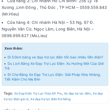
Cửa hàng 3: Chi nhánh Hồ Chí Minh– 256 Lý Tế
Xương ,Linh Đông , Thủ Đức , TP HCM – 0559.559.843
(Mr.Hieu)
Cửa hàng 4: Chi nhánh Hà Nội – 53 Ng. 67 Đ.
Nguyễn Văn Cừ, Ngọc Lâm, Long Biên, Hà Nội –
0898.999.827 (Ms.Lieu)
Xem thêm:
Đi 50km bằng xe đạp trợ lực điện tốn bao nhiêu tiền điện?
Du Lịch Bằng Xe Đạp Trợ Lực Điện: Xu Hướng Mới Của Giới
Trẻ
Đi Chợ Bằng Xe Đạp Trợ Lực Điện: Giải Pháp Nhẹ Nhàng,
Tiết Kiệm Cho Mẹ Bỉm
Tags:
,
,
Xe Đạp Điện Trợ Lực Fiido M1 Pro
Xe đạp trợ lực điện
Xe đạp
,
trợ lực điện giá rẻ
Xe đạp trợ lực điện Đà Nẵng