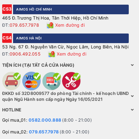
CS3
AIMOS HỒ CHÍ MINH
465 Đ.Trương Thị Hoa, Tân Thới Hiệp, Hồ Chí Minh
ĐT:
079.657.7978
Xem đường đi
CS4
AIMOS HÀ NỘI
53 Ng. 67 Đ. Nguyễn Văn Cừ, Ngọc Lâm, Long Biên, Hà Nội
ĐT:
0906.492.055
Xem đường đi
TIỆN ÍCH (TẠI TẤT CẢ CỬA HÀNG)
ĐKKD số 32D8009577 do phòng Tài chính - kế hoạch UBND
quận Ngũ Hành sơn cấp ngày Ngày 16/05/2021
HOTLINE
Gọi mua_01:
0582.000.888
(8:00 - 21:00)
Gọi mua_02:
079.657.7978
(8:00 - 21:00)