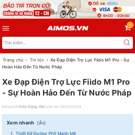
0
Toggle
navigation
Trang chủ
Tin tức
Xe Đạp Điện Trợ Lực Fiido M1 Pro - Sự
Hoàn Hảo Đến Từ Nước Pháp
Xe Đạp Điện Trợ Lực Fiido M1 Pro
- Sự Hoàn Hảo Đến Từ Nước Pháp
Đăng bởi
Hiếu Đặng Văn
vào lúc 24/05/2024
Xem nhanh
[
Ẩn
]
Thiết Kế Đường Phố Mạnh Mẽ