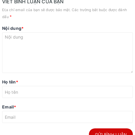
VIẾT BÌNH LUẬN CỦA BẠN
Địa chỉ email của bạn sẽ được bảo mật. Các trường bắt buộc được đánh
*
dấu
Nội dung
*
Họ tên
*
Email
*
GỬI BÌNH LUẬN