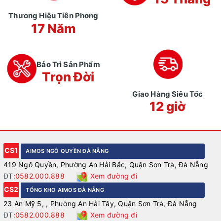
Thương Hiệu Tiên Phong
17 Năm
Bảo Trì Sản Phẩm
Trọn Đời
Giao Hàng Siêu Tốc
12 giờ
CS1
AIMOS NGÔ QUYỀN ĐÀ NẴNG
419 Ngô Quyền, Phường An Hải Bắc, Quận Sơn Trà, Đà Nẵng
ĐT:
0582.000.888
Xem đường đi
CS2
TỔNG KHO AIMOS ĐÀ NẴNG
23 An Mỹ 5, , Phường An Hải Tây, Quận Sơn Trà, Đà Nẵng
ĐT:
0582.000.888
Xem đường đi