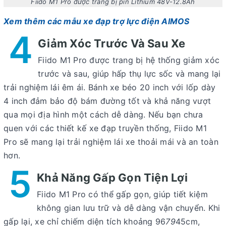
Fiido M1 Pro được trang bị pin Lithium 48V-12.8Ah
Xem thêm các mẫu xe đạp trợ lực điện AIMOS
4
Giảm Xóc Trước Và Sau Xe
Fiido M1 Pro được trang bị hệ thống giảm xóc
trước và sau, giúp hấp thụ lực sốc và mang lại
trải nghiệm lái êm ái. Bánh xe béo 20 inch với lốp dày
4 inch đảm bảo độ bám đường tốt và khả năng vượt
qua mọi địa hình một cách dễ dàng. Nếu bạn chưa
quen với các thiết kế xe đạp truyền thống, Fiido M1
Pro sẽ mang lại trải nghiệm lái xe thoải mái và an toàn
hơn.
5
Khả Năng Gấp Gọn Tiện Lợi
Fiido M1 Pro có thể gấp gọn, giúp tiết kiệm
không gian lưu trữ và dễ dàng vận chuyển. Khi
gấp lại, xe chỉ chiếm diện tích khoảng 96
79
45cm,