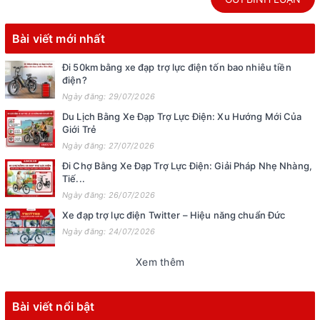
Bài viết mới nhất
Đi 50km bằng xe đạp trợ lực điện tốn bao nhiêu tiền
điện?
Ngày đăng: 29/07/2026
Du Lịch Bằng Xe Đạp Trợ Lực Điện: Xu Hướng Mới Của
Giới Trẻ
Ngày đăng: 27/07/2026
Đi Chợ Bằng Xe Đạp Trợ Lực Điện: Giải Pháp Nhẹ Nhàng,
Tiế...
Ngày đăng: 26/07/2026
Xe đạp trợ lực điện Twitter – Hiệu năng chuẩn Đức
Ngày đăng: 24/07/2026
Xem thêm
Bài viết nổi bật