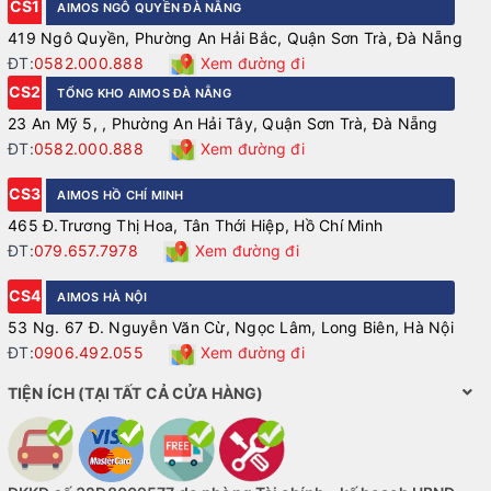
CS1
AIMOS NGÔ QUYỀN ĐÀ NẴNG
419 Ngô Quyền, Phường An Hải Bắc, Quận Sơn Trà, Đà Nẵng
ĐT:
0582.000.888
Xem đường đi
CS2
TỔNG KHO AIMOS ĐÀ NẴNG
23 An Mỹ 5, , Phường An Hải Tây, Quận Sơn Trà, Đà Nẵng
ĐT:
0582.000.888
Xem đường đi
CS3
AIMOS HỒ CHÍ MINH
465 Đ.Trương Thị Hoa, Tân Thới Hiệp, Hồ Chí Minh
ĐT:
079.657.7978
Xem đường đi
CS4
AIMOS HÀ NỘI
53 Ng. 67 Đ. Nguyễn Văn Cừ, Ngọc Lâm, Long Biên, Hà Nội
ĐT:
0906.492.055
Xem đường đi
TIỆN ÍCH (TẠI TẤT CẢ CỬA HÀNG)