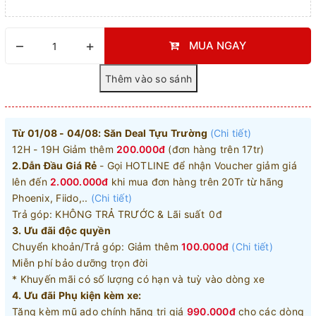
–
+
MUA NGAY
Từ 01/08 - 04/08: Săn Deal Tựu Trường
(Chi tiết)
12H - 19H Giảm thêm
200.000đ
(đơn hàng trên 17tr)
2.Dẫn Đầu Giá Rẻ
- Gọi HOTLINE để nhận Voucher giảm giá
lên đến
2.000.000đ
khi mua đơn hàng trên 20Tr từ hãng
Phoenix, Fiido,..
(Chi tiết)
Trả góp: KHÔNG TRẢ TRƯỚC & Lãi suất 0đ
3. Ưu đãi độc quyền
Chuyển khoản/Trả góp: Giảm thêm
100.000đ
(Chi tiết)
Miễn phí bảo dưỡng trọn đời
* Khuyến mãi có số lượng có hạn và tuỳ vào dòng xe
4. Ưu đãi Phụ kiện kèm xe:
Tặng kèm mũ ado chính hãng trị giá
990.000đ
cho các dòng