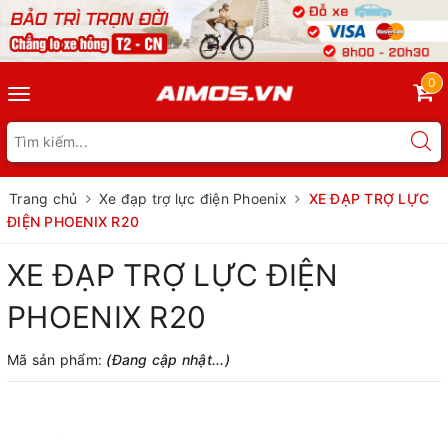
0
Toggle
navigation
Trang chủ
Xe đạp trợ lực điện Phoenix
XE ĐẠP TRỢ LỰC
ĐIỆN PHOENIX R20
XE ĐẠP TRỢ LỰC ĐIỆN
PHOENIX R20
Mã sản phẩm:
(Đang cập nhật...)