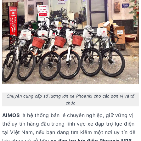
Chuyên cung cấp số lượng lớn xe Phoenix cho các đơn vị và tổ
chức
AIMOS
là hệ thống bán lẻ chuyên nghiệp, giữ vững vị
thế uy tín hàng đầu trong lĩnh vực xe đạp trợ lực điện
tại Việt Nam, nếu bạn đang tìm kiếm một nơi uy tín để
lựa chọn và sở hữu
x
e đạp trợ lực điện Phoenix M16