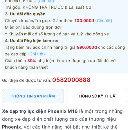
Phoenix, Fiido,..
(Chi tiết)
Trả góp: KHÔNG TRẢ TRƯỚC & Lãi suất 0đ
3. Ưu đãi độc quyền
Chuyển khoản/Trả góp: Giảm thêm
100.000đ
(Chi tiết)
Miễn phí bảo dưỡng trọn đời
* Khuyến mãi có số lượng có hạn và tuỳ vào dòng xe
4. Ưu đãi Phụ kiện kèm xe:
Tặng kèm mũ ado chính hãng trị giá
990.000đ
cho các dòng
xe cao cấp
(Chi tiết)
Giảm thêm
30%
phụ kiện theo xe được giá ưu đãi đối với
khách hàng thân thiết
0582000888
Gọi điện để được tư vấn:
THÔNG TIN SẢN PHẨM
THÔNG SỐ KỸ THUẬT
Xe đạp trợ lực điện Phoenix M16
là một trong những
dòng xe đạp điện chất lượng cao của thương hiệu
Phoenix
. Với các tính năng nổi bật như thiết kế thể