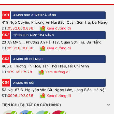
CS1
AIMOS NGÔ QUYỀN ĐÀ NẴNG
419 Ngô Quyền, Phường An Hải Bắc, Quận Sơn Trà, Đà Nẵng
ĐT:
0582.000.888
Xem đường đi
CS2
TỔNG KHO AIMOS ĐÀ NẴNG
23 An Mỹ 5, , Phường An Hải Tây, Quận Sơn Trà, Đà Nẵng
ĐT:
0582.000.888
Xem đường đi
CS3
AIMOS HỒ CHÍ MINH
465 Đ.Trương Thị Hoa, Tân Thới Hiệp, Hồ Chí Minh
ĐT:
079.657.7978
Xem đường đi
CS4
AIMOS HÀ NỘI
53 Ng. 67 Đ. Nguyễn Văn Cừ, Ngọc Lâm, Long Biên, Hà Nội
ĐT:
0906.492.055
Xem đường đi
TIỆN ÍCH (TẠI TẤT CẢ CỬA HÀNG)