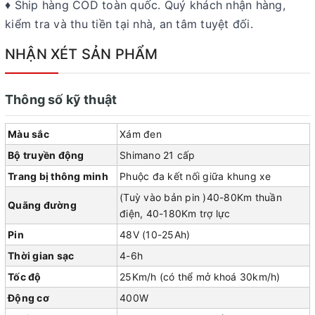
♦ Ship hàng COD toàn quốc. Quý khách nhận hàng,
kiểm tra và thu tiền tại nhà, an tâm tuyệt đối.
NHẬN XÉT SẢN PHẨM
Thông số kỹ thuật
Màu sắc
Xám đen
Bộ truyền động
Shimano 21 cấp
Trang bị thông minh
Phuộc đa kết nối giữa khung xe
(Tuỳ vào bản pin )40-80Km thuần
Quãng đường
điện, 40-180Km trợ lực
Pin
48V (10-25Ah)
Thời gian sạc
4-6h
Tốc độ
25Km/h (có thể mở khoá 30km/h)
Động cơ
400W