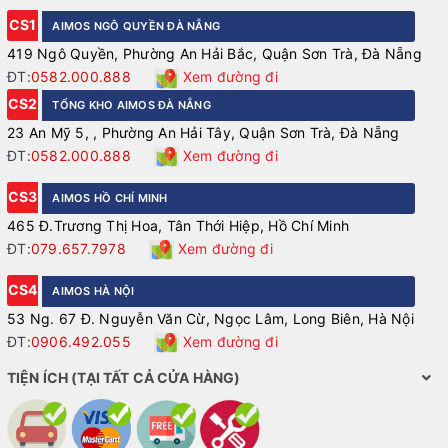
CS1
AIMOS NGÔ QUYỀN ĐÀ NẴNG
419 Ngô Quyền, Phường An Hải Bắc, Quận Sơn Trà, Đà Nẵng
ĐT:
0582.000.888
Xem đường đi
CS2
TỔNG KHO AIMOS ĐÀ NẴNG
23 An Mỹ 5, , Phường An Hải Tây, Quận Sơn Trà, Đà Nẵng
ĐT:
0582.000.888
Xem đường đi
CS3
AIMOS HỒ CHÍ MINH
465 Đ.Trương Thị Hoa, Tân Thới Hiệp, Hồ Chí Minh
ĐT:
079.657.7978
Xem đường đi
CS4
AIMOS HÀ NỘI
53 Ng. 67 Đ. Nguyễn Văn Cừ, Ngọc Lâm, Long Biên, Hà Nội
ĐT:
0906.492.055
Xem đường đi
TIỆN ÍCH (TẠI TẤT CẢ CỬA HÀNG)