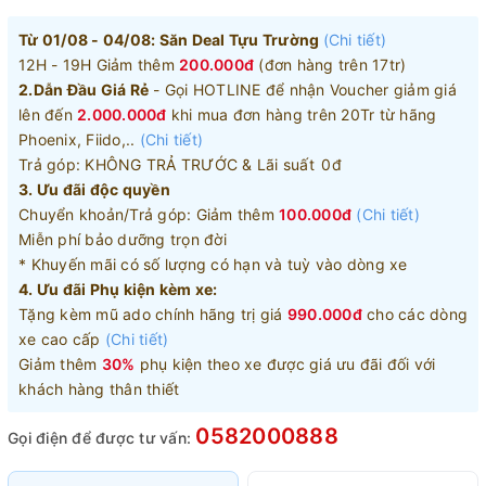
Từ 01/08 - 04/08: Săn Deal Tựu Trường
(Chi tiết)
12H - 19H Giảm thêm
200.000đ
(đơn hàng trên 17tr)
2.Dẫn Đầu Giá Rẻ
- Gọi HOTLINE để nhận Voucher giảm giá
lên đến
2.000.000đ
khi mua đơn hàng trên 20Tr từ hãng
Phoenix, Fiido,..
(Chi tiết)
Trả góp: KHÔNG TRẢ TRƯỚC & Lãi suất 0đ
3. Ưu đãi độc quyền
Chuyển khoản/Trả góp: Giảm thêm
100.000đ
(Chi tiết)
Miễn phí bảo dưỡng trọn đời
* Khuyến mãi có số lượng có hạn và tuỳ vào dòng xe
4. Ưu đãi Phụ kiện kèm xe:
Tặng kèm mũ ado chính hãng trị giá
990.000đ
cho các dòng
xe cao cấp
(Chi tiết)
Giảm thêm
30%
phụ kiện theo xe được giá ưu đãi đối với
khách hàng thân thiết
0582000888
Gọi điện để được tư vấn: