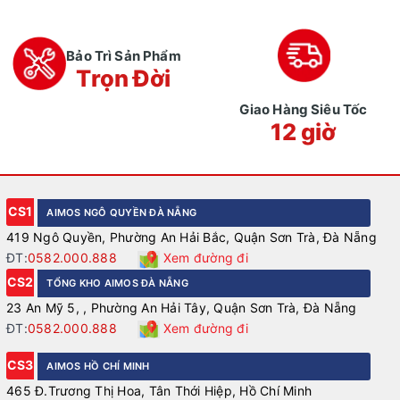
Bảo Trì Sản Phẩm
Trọn Đời
Giao Hàng Siêu Tốc
12 giờ
CS1
AIMOS NGÔ QUYỀN ĐÀ NẴNG
419 Ngô Quyền, Phường An Hải Bắc, Quận Sơn Trà, Đà Nẵng
ĐT:
0582.000.888
Xem đường đi
CS2
TỔNG KHO AIMOS ĐÀ NẴNG
23 An Mỹ 5, , Phường An Hải Tây, Quận Sơn Trà, Đà Nẵng
ĐT:
0582.000.888
Xem đường đi
CS3
AIMOS HỒ CHÍ MINH
465 Đ.Trương Thị Hoa, Tân Thới Hiệp, Hồ Chí Minh