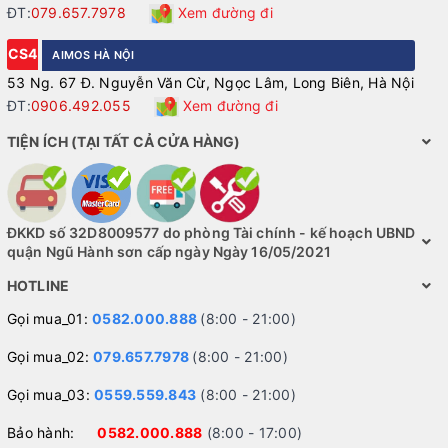
ĐT:
079.657.7978
Xem đường đi
CS4
AIMOS HÀ NỘI
53 Ng. 67 Đ. Nguyễn Văn Cừ, Ngọc Lâm, Long Biên, Hà Nội
ĐT:
0906.492.055
Xem đường đi
TIỆN ÍCH (TẠI TẤT CẢ CỬA HÀNG)
ĐKKD số 32D8009577 do phòng Tài chính - kế hoạch UBND
quận Ngũ Hành sơn cấp ngày Ngày 16/05/2021
HOTLINE
Gọi mua_01:
0582.000.888
(8:00 - 21:00)
Gọi mua_02:
079.657.7978
(8:00 - 21:00)
Gọi mua_03:
0559.559.843
(8:00 - 21:00)
Bảo hành:
0582.000.888
(8:00 - 17:00)