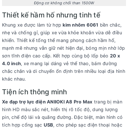
Động cơ không chổi than 1500W
Thiết kế hầm hố nhưng tinh tế
Khung xe được làm từ hợp
kim nhôm 6061
bền chắc,
nhẹ và chống gỉ, giúp xe vừa khỏe khoắn vừa dễ điều
khiển. Thiết kế tổng thể mang phong cách hầm hố,
mạnh mẽ nhưng vẫn giữ nét hiện đại, bóng mịn nhờ lớp
sơn tĩnh điện cao cấp. Kết hợp cùng bộ lốp béo
20 x
4.0 inch
, xe mang lại dáng vẻ thể thao, bám đường
chắc chắn và di chuyển ổn định trên nhiều loại địa hình
khác nhau.
Tiện ích thông minh
Xe đạp trợ lực điện ANIIOKI A8 Pro Max
trang bị
màn
hình HD màu sắc nét
, hiển thị rõ tốc độ, dung lượng
pin, chế độ lái và quãng đường. Đặc biệt, màn hình có
tích hợp cổng sạc
USB
, cho phép sạc điện thoại hoặc