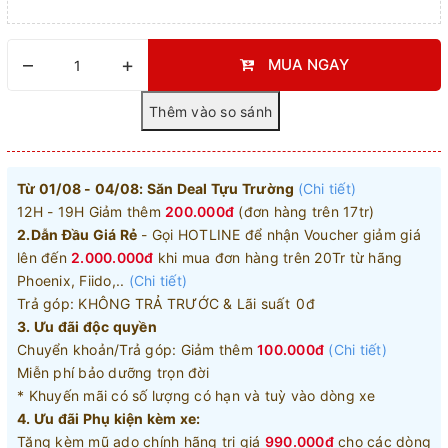
–
+
MUA NGAY
Từ 01/08 - 04/08: Săn Deal Tựu Trường
(Chi tiết)
12H - 19H Giảm thêm
200.000đ
(đơn hàng trên 17tr)
2.Dẫn Đầu Giá Rẻ
- Gọi HOTLINE để nhận Voucher giảm giá
lên đến
2.000.000đ
khi mua đơn hàng trên 20Tr từ hãng
Phoenix, Fiido,..
(Chi tiết)
Trả góp: KHÔNG TRẢ TRƯỚC & Lãi suất 0đ
3. Ưu đãi độc quyền
Chuyển khoản/Trả góp: Giảm thêm
100.000đ
(Chi tiết)
Miễn phí bảo dưỡng trọn đời
* Khuyến mãi có số lượng có hạn và tuỳ vào dòng xe
4. Ưu đãi Phụ kiện kèm xe:
Tặng kèm mũ ado chính hãng trị giá
990.000đ
cho các dòng