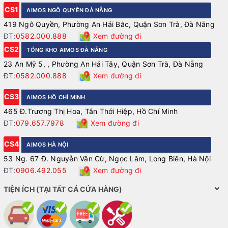
CS1
AIMOS NGÔ QUYỀN ĐÀ NẴNG
419 Ngô Quyền, Phường An Hải Bắc, Quận Sơn Trà, Đà Nẵng
ĐT:
0582.000.888
Xem đường đi
CS2
TỔNG KHO AIMOS ĐÀ NẴNG
23 An Mỹ 5, , Phường An Hải Tây, Quận Sơn Trà, Đà Nẵng
ĐT:
0582.000.888
Xem đường đi
CS3
AIMOS HỒ CHÍ MINH
465 Đ.Trương Thị Hoa, Tân Thới Hiệp, Hồ Chí Minh
ĐT:
079.657.7978
Xem đường đi
CS4
AIMOS HÀ NỘI
53 Ng. 67 Đ. Nguyễn Văn Cừ, Ngọc Lâm, Long Biên, Hà Nội
ĐT:
0906.492.055
Xem đường đi
TIỆN ÍCH (TẠI TẤT CẢ CỬA HÀNG)