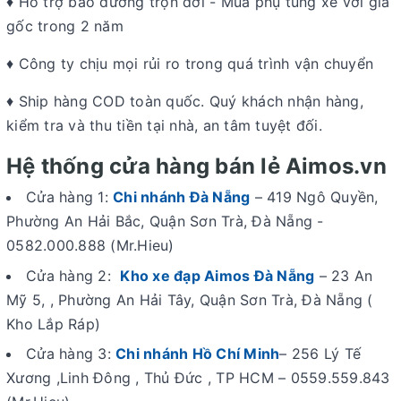
♦ Hỗ trợ bảo dưỡng trọn đời - Mua phụ tùng xe với giá
gốc trong 2 năm
♦ Công ty chịu mọi rủi ro trong quá trình vận chuyển
♦ Ship hàng COD toàn quốc. Quý khách nhận hàng,
kiểm tra và thu tiền tại nhà, an tâm tuyệt đối.
Hệ thống cửa hàng bán lẻ Aimos.vn
Cửa hàng 1:
Chi nhánh Đà Nẵng
– 419 Ngô Quyền,
Phường An Hải Bắc, Quận Sơn Trà, Đà Nẵng -
0582.000.888 (Mr.Hieu)
Cửa hàng 2:
Kho xe đạp Aimos Đà Nẵng
– 23 An
Mỹ 5, , Phường An Hải Tây, Quận Sơn Trà, Đà Nẵng (
Kho Lắp Ráp)
Cửa hàng 3:
Chi nhánh Hồ Chí Minh
– 256 Lý Tế
Xương ,Linh Đông , Thủ Đức , TP HCM – 0559.559.843