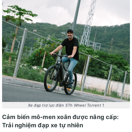
Xe đạp trợ lực điện 5Th Wheel Torrent 1
Cảm biến mô-men xoắn được nâng cấp:
Trải nghiệm đạp xe tự nhiên