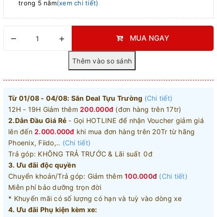
trong 5 năm
(xem chi tiết)
–
+
MUA NGAY
Từ 01/08 - 04/08: Săn Deal Tựu Trường
(Chi tiết)
12H - 19H Giảm thêm
200.000đ
(đơn hàng trên 17tr)
2.Dẫn Đầu Giá Rẻ
- Gọi HOTLINE để nhận Voucher giảm giá
lên đến
2.000.000đ
khi mua đơn hàng trên 20Tr từ hãng
Phoenix, Fiido,..
(Chi tiết)
Trả góp: KHÔNG TRẢ TRƯỚC & Lãi suất 0đ
3. Ưu đãi độc quyền
Chuyển khoản/Trả góp: Giảm thêm
100.000đ
(Chi tiết)
Miễn phí bảo dưỡng trọn đời
* Khuyến mãi có số lượng có hạn và tuỳ vào dòng xe
4. Ưu đãi Phụ kiện kèm xe: