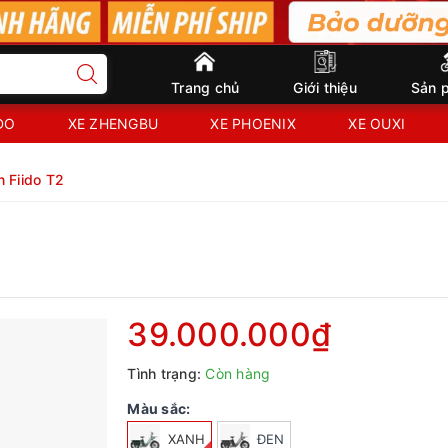
Trang chủ
Giới thiệu
Sản 
IDO
XE ZHENGBU
XE PHOENIX
XE OUXI
n Fiido T2
39.000.000₫
Tình trạng:
Còn hàng
Màu sắc:
XANH
ĐEN