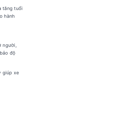
à tăng tuổi
ho hành
ở người,
 bảo độ
 giúp xe