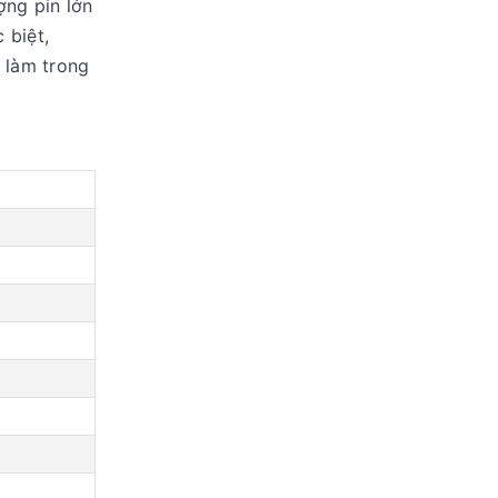
ợng pin lớn
 biệt,
i làm trong