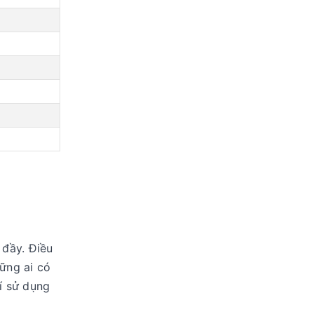
 đầy. Điều
ững ai có
hí sử dụng