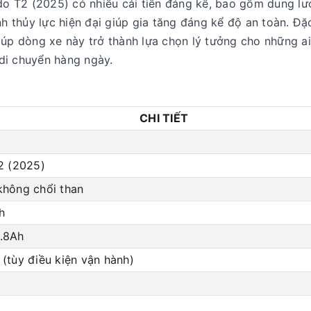
ido T2 (2025) có nhiều cải tiến đáng kể, bao gồm dung lư
 thủy lực hiện đại giúp gia tăng đáng kể độ an toàn. Đặc
giúp dòng xe này trở thành lựa chọn lý tưởng cho những a
 di chuyển hàng ngày.
CHI TIẾT
2 (2025)
không chổi than
h
.8Ah
(tùy điều kiện vận hành)