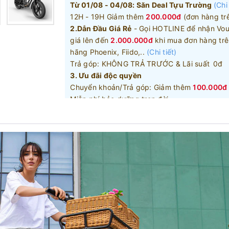
Từ 01/08 - 04/08: Săn Deal Tựu Trường
(Chi 
12H - 19H Giảm thêm
200.000đ
(đơn hàng trê
2.Dẫn Đầu Giá Rẻ
- Gọi HOTLINE để nhận Vou
giá lên đến
2.000.000đ
khi mua đơn hàng trê
hãng Phoenix, Fiido,..
(Chi tiết)
Trả góp: KHÔNG TRẢ TRƯỚC & Lãi suất 0đ
3. Ưu đãi độc quyền
Chuyển khoản/Trả góp: Giảm thêm
100.000đ
Miễn phí bảo dưỡng trọn đời
* Khuyến mãi có số lượng có hạn và tuỳ vào 
4. Ưu đãi Phụ kiện kèm xe:
Tặng kèm mũ ado chính hãng trị giá
990.000
dòng xe cao cấp
(Chi tiết)
Giảm thêm
30%
phụ kiện theo xe được giá ưu 
khách hàng thân thiết
0582000888
Gọi điện để được tư vấn: