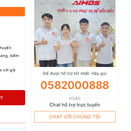
chuyển
àng, kiểm
 với giá
Để được hỗ trợ tốt nhất. Hãy gọi
0582000888
Y
HOẶC
Chat hỗ trợ trực tuyến
CHAT VỚI CHÚNG TÔI