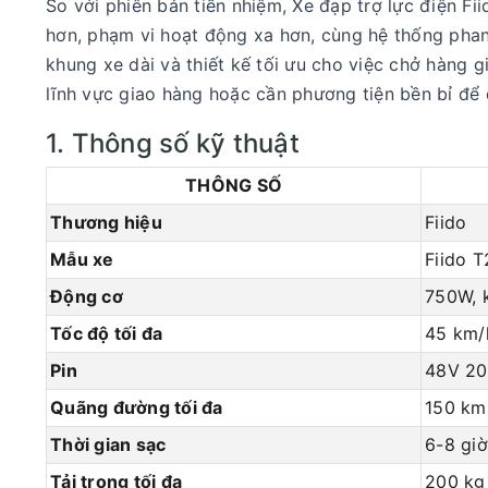
So với phiên bản tiền nhiệm, Xe đạp trợ lực điện Fi
hơn, phạm vi hoạt động xa hơn, cùng hệ thống phanh
khung xe dài và thiết kế tối ưu cho việc chở hàng 
lĩnh vực giao hàng hoặc cần phương tiện bền bỉ để
1. Thông số kỹ thuật
THÔNG SỐ
Thương hiệu
Fiido
Mẫu xe
Fiido T
Động cơ
750W, 
Tốc độ tối đa
45 km/
Pin
48V 20
Quãng đường tối đa
150 km 
Thời gian sạc
6-8 giờ
Tải trọng tối đa
200 kg