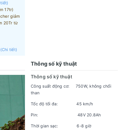
tiết)
n 17tr)
cher giảm
n 20Tr từ
(Chi tiết)
dòng xe
Thông số kỹ thuật
đ
cho các
Thông số kỹ thuật
Công suất động cơ: 750W, không chổi
đãi đối với
than
Tốc độ tối đa: 45 km/h
Pin: 48V 20.8Ah
Thời gian sạc: 6-8 giờ