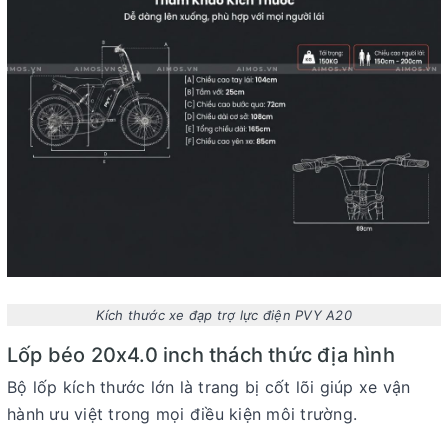
Kích thước xe đạp trợ lực điện PVY A20
L
ố
p b
é
o 20x4.0 inch th
á
ch th
ứ
c
đị
a h
ì
nh
Bộ lốp kích thước lớn là trang bị cốt lõi giúp xe vận
hành ưu việt trong mọi điều kiện môi trường.