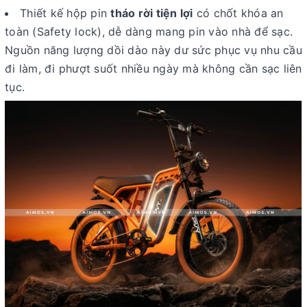
Thiết kế hộp pin
tháo rời tiện lợi
có chốt khóa an
toàn (Safety lock), dễ dàng mang pin vào nhà để sạc.
Nguồn năng lượng dồi dào này dư sức phục vụ nhu cầu
đi làm, đi phượt suốt nhiều ngày mà không cần sạc liên
tục.