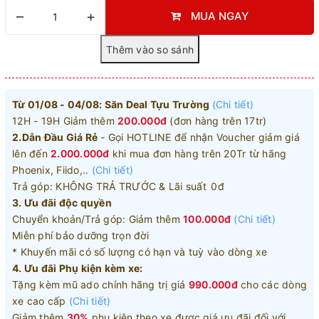
–
+
MUA NGAY
Từ 01/08 - 04/08: Săn Deal Tựu Trường
(Chi tiết)
12H - 19H Giảm thêm
200.000đ
(đơn hàng trên 17tr)
2.Dẫn Đầu Giá Rẻ
- Gọi HOTLINE để nhận Voucher giảm giá
lên đến
2.000.000đ
khi mua đơn hàng trên 20Tr từ hãng
Phoenix, Fiido,..
(Chi tiết)
Trả góp: KHÔNG TRẢ TRƯỚC & Lãi suất 0đ
3. Ưu đãi độc quyền
Chuyển khoản/Trả góp: Giảm thêm
100.000đ
(Chi tiết)
Miễn phí bảo dưỡng trọn đời
* Khuyến mãi có số lượng có hạn và tuỳ vào dòng xe
4. Ưu đãi Phụ kiện kèm xe:
Tặng kèm mũ ado chính hãng trị giá
990.000đ
cho các dòng
xe cao cấp
(Chi tiết)
Giảm thêm
30%
phụ kiện theo xe được giá ưu đãi đối với