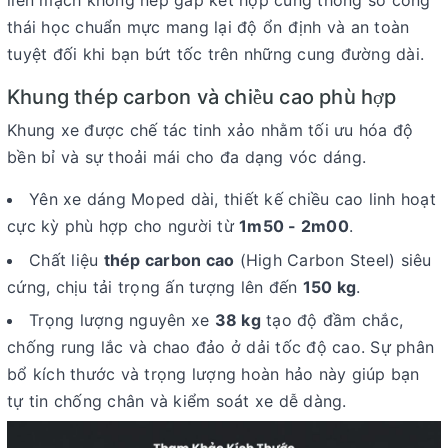
liền mạch không nếp gấp kết hợp cùng thông số công
thái học chuẩn mực mang lại độ ổn định và an toàn
tuyệt đối khi bạn bứt tốc trên những cung đường dài.
Khung th
é
p carbon v
à
chi
u cao ph
ù
h
p
ề
ợ
Khung xe được chế tác tinh xảo nhằm tối ưu hóa độ
bền bỉ và sự thoải mái cho đa dạng vóc dáng.
Yên xe dáng Moped dài, thiết kế chiều cao linh hoạt
cực kỳ phù hợp cho người từ
1m50 - 2m00
.
Chất liệu
thép carbon cao
(High Carbon Steel) siêu
cứng, chịu tải trọng ấn tượng lên đến
150 kg
.
Trọng lượng nguyên xe
38 kg
tạo độ đầm chắc,
chống rung lắc và chao đảo ở dải tốc độ cao. Sự phân
bổ kích thước và trọng lượng hoàn hảo này giúp bạn
tự tin chống chân và kiểm soát xe dễ dàng.