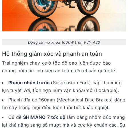
Động cơ mở khóa 1000W trên PVY A20
H
ệ
th
ố
ng gi
ả
m x
ó
c v
à
phanh an to
à
n
Trải nghiệm chạy xe ở tốc độ cao luôn được bảo
chứng bởi các linh kiện an toàn tiêu chuẩn quốc tế.
Phuộc nhún trước
(Suspension Fork) hấp thụ xung
lực tuyệt vời, tích hợp núm vặn khóa/mở (Lockable).
Phanh đĩa cơ 160mm (Mechanical Disc Brakes) đáng
tin cậy trong mọi điều kiện thời tiết khắc nghiệt.
Củ đề
SHIMANO 7 tốc độ
làm bằng nhôm đúc mang
lại khả năng sang số mượt mà và cực kỳ chuẩn xác. Sự