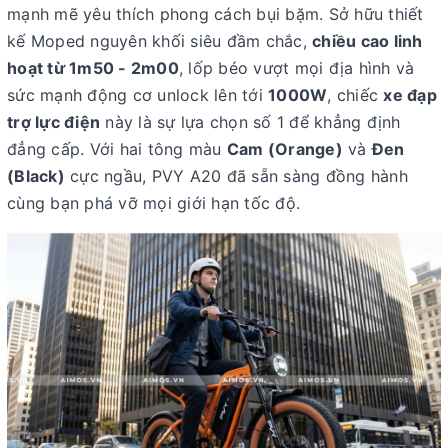
mạnh mẽ yêu thích phong cách bụi bặm. Sở hữu thiết
kế Moped nguyên khối siêu đầm chắc,
chiều cao linh
hoạt từ 1m50 - 2m00
, lốp béo vượt mọi địa hình và
sức mạnh động cơ unlock lên tới
1000W
, chiếc
xe đạp
trợ lực điện
này là sự lựa chọn số 1 để khẳng định
đẳng cấp. Với hai tông màu
Cam (Orange)
và
Đen
(Black)
cực ngầu, PVY A20 đã sẵn sàng đồng hành
cùng bạn phá vỡ mọi giới hạn tốc độ.