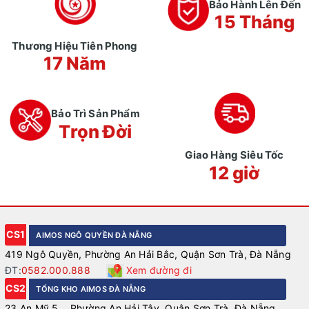
Bảo Hành Lên Đến
15 Tháng
Thương Hiệu Tiên Phong
17 Năm
Bảo Trì Sản Phẩm
Trọn Đời
Giao Hàng Siêu Tốc
12 giờ
CS1
AIMOS NGÔ QUYỀN ĐÀ NẴNG
419 Ngô Quyền, Phường An Hải Bắc, Quận Sơn Trà, Đà Nẵng
ĐT:
0582.000.888
Xem đường đi
CS2
TỔNG KHO AIMOS ĐÀ NẴNG
23 An Mỹ 5, , Phường An Hải Tây, Quận Sơn Trà, Đà Nẵng