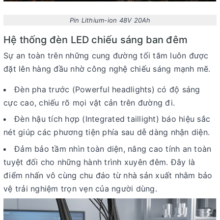
Pin Lithium-ion 48V 20Ah
H
ệ
th
ố
ng
đè
n LED chi
ế
u s
á
ng ban
đê
m
Sự an toàn trên những cung đường tối tăm luôn được
đặt lên hàng đầu nhờ công nghệ chiếu sáng mạnh mẽ.
Đèn pha trước (Powerful headlights) có độ sáng
cực cao, chiếu rõ mọi vật cản trên đường đi.
Đèn hậu tích hợp (Integrated taillight) báo hiệu sắc
nét giúp các phương tiện phía sau dễ dàng nhận diện.
Đảm bảo tầm nhìn toàn diện, nâng cao tính an toàn
tuyệt đối cho những hành trình xuyên đêm. Đây là
điểm nhấn vô cùng chu đáo từ nhà sản xuất nhằm bảo
vệ trải nghiệm trọn vẹn của người dùng.