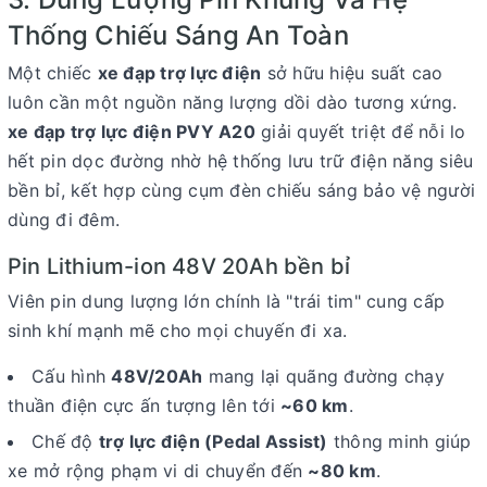
Thống Chiếu Sáng An Toàn
Một chiếc
xe đạp trợ lực điện
sở hữu hiệu suất cao
luôn cần một nguồn năng lượng dồi dào tương xứng.
xe đạp trợ lực điện PVY A20
giải quyết triệt để nỗi lo
hết pin dọc đường nhờ hệ thống lưu trữ điện năng siêu
bền bỉ, kết hợp cùng cụm đèn chiếu sáng bảo vệ người
dùng đi đêm.
Pin Lithium-ion 48V 20Ah b
ề
n b
ỉ
Viên pin dung lượng lớn chính là "trái tim" cung cấp
sinh khí mạnh mẽ cho mọi chuyến đi xa.
Cấu hình
48V/20Ah
mang lại quãng đường chạy
thuần điện cực ấn tượng lên tới
~60 km
.
Chế độ
trợ lực điện (Pedal Assist)
thông minh giúp
xe mở rộng phạm vi di chuyển đến
~80 km
.