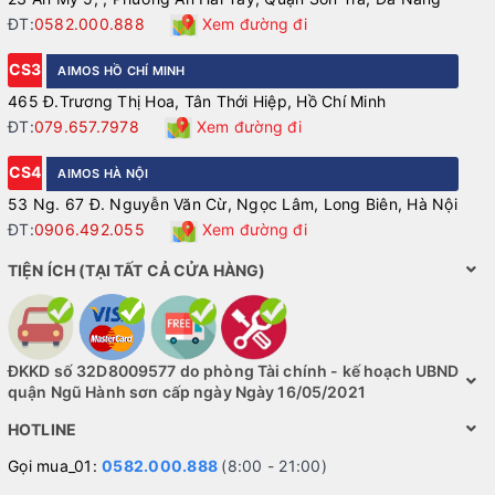
ĐT:
0582.000.888
Xem đường đi
CS3
AIMOS HỒ CHÍ MINH
465 Đ.Trương Thị Hoa, Tân Thới Hiệp, Hồ Chí Minh
ĐT:
079.657.7978
Xem đường đi
CS4
AIMOS HÀ NỘI
53 Ng. 67 Đ. Nguyễn Văn Cừ, Ngọc Lâm, Long Biên, Hà Nội
ĐT:
0906.492.055
Xem đường đi
TIỆN ÍCH (TẠI TẤT CẢ CỬA HÀNG)
ĐKKD số 32D8009577 do phòng Tài chính - kế hoạch UBND
quận Ngũ Hành sơn cấp ngày Ngày 16/05/2021
HOTLINE
Gọi mua_01:
0582.000.888
(8:00 - 21:00)