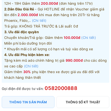
12H - 19H Giảm thêm
200.000đ
(đơn hàng trên 17tr)
2.Dẫn Đầu Giá Rẻ
- Gọi HOTLINE để nhận Voucher giảm giá
lên đến
2.000.000đ
khi mua đơn hàng trên 20Tr từ hãng
Phoenix, Fiido,..
(Chi tiết)
Trả góp: KHÔNG TRẢ TRƯỚC & Lãi suất 0đ
3. Ưu đãi độc quyền
Chuyển khoản/Trả góp: Giảm thêm
100.000đ
(Chi tiết)
Miễn phí bảo dưỡng trọn đời
* Khuyến mãi có số lượng có hạn và tuỳ vào dòng xe
4. Ưu đãi Phụ kiện kèm xe:
Tặng kèm mũ ado chính hãng trị giá
990.000đ
cho các dòng
xe cao cấp
(Chi tiết)
Giảm thêm
30%
phụ kiện theo xe được giá ưu đãi đối với
khách hàng thân thiết
0582000888
Gọi điện để được tư vấn:
THÔNG TIN SẢN PHẨM
THÔNG SỐ KỸ THUẬT