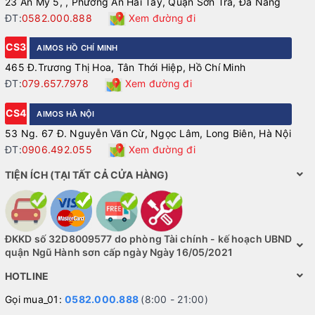
23 An Mỹ 5, , Phường An Hải Tây, Quận Sơn Trà, Đà Nẵng
ĐT:
0582.000.888
Xem đường đi
CS3
AIMOS HỒ CHÍ MINH
465 Đ.Trương Thị Hoa, Tân Thới Hiệp, Hồ Chí Minh
ĐT:
079.657.7978
Xem đường đi
CS4
AIMOS HÀ NỘI
53 Ng. 67 Đ. Nguyễn Văn Cừ, Ngọc Lâm, Long Biên, Hà Nội
ĐT:
0906.492.055
Xem đường đi
TIỆN ÍCH (TẠI TẤT CẢ CỬA HÀNG)
ĐKKD số 32D8009577 do phòng Tài chính - kế hoạch UBND
quận Ngũ Hành sơn cấp ngày Ngày 16/05/2021
HOTLINE
Gọi mua_01:
0582.000.888
(8:00 - 21:00)