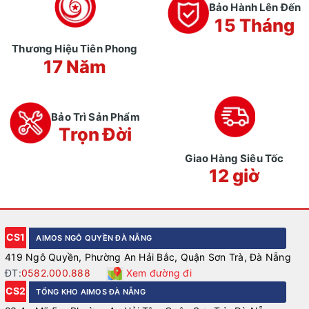
Bảo Hành Lên Đến
15 Tháng
Thương Hiệu Tiên Phong
17 Năm
Bảo Trì Sản Phẩm
Trọn Đời
Giao Hàng Siêu Tốc
12 giờ
CS1
AIMOS NGÔ QUYỀN ĐÀ NẴNG
419 Ngô Quyền, Phường An Hải Bắc, Quận Sơn Trà, Đà Nẵng
ĐT:
0582.000.888
Xem đường đi
CS2
TỔNG KHO AIMOS ĐÀ NẴNG