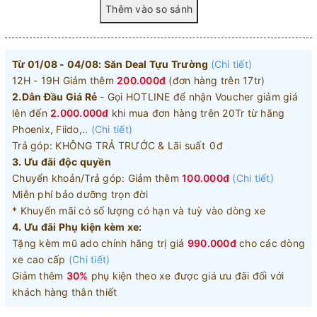
Từ 01/08 - 04/08: Săn Deal Tựu Trường
(Chi tiết)
12H - 19H Giảm thêm
200.000đ
(đơn hàng trên 17tr)
2.Dẫn Đầu Giá Rẻ
- Gọi HOTLINE để nhận Voucher giảm giá
lên đến
2.000.000đ
khi mua đơn hàng trên 20Tr từ hãng
Phoenix, Fiido,..
(Chi tiết)
Trả góp: KHÔNG TRẢ TRƯỚC & Lãi suất 0đ
3. Ưu đãi độc quyền
Chuyển khoản/Trả góp: Giảm thêm
100.000đ
(Chi tiết)
Miễn phí bảo dưỡng trọn đời
* Khuyến mãi có số lượng có hạn và tuỳ vào dòng xe
4. Ưu đãi Phụ kiện kèm xe:
Tặng kèm mũ ado chính hãng trị giá
990.000đ
cho các dòng
xe cao cấp
(Chi tiết)
Giảm thêm
30%
phụ kiện theo xe được giá ưu đãi đối với
khách hàng thân thiết