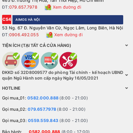
465 Đ.Trương Thị Hoa, Tân Thới Hiệp, Hồ Chí Minh
ĐT:
079.657.7978
Xem đường đi
CS4
AIMOS HÀ NỘI
53 Ng. 67 Đ. Nguyễn Văn Cừ, Ngọc Lâm, Long Biên, Hà Nội
ĐT:
0906.492.055
Xem đường đi
TIỆN ÍCH (TẠI TẤT CẢ CỬA HÀNG)
ĐKKD số 32D8009577 do phòng Tài chính - kế hoạch UBND
quận Ngũ Hành sơn cấp ngày Ngày 16/05/2021
HOTLINE
Gọi mua_01:
0582.000.888
(8:00 - 21:00)
Gọi mua_02:
079.657.7978
(8:00 - 21:00)
Gọi mua_03:
0559.559.843
(8:00 - 21:00)
Bảo hành:
0582.000.888
(8:00 - 17:00)