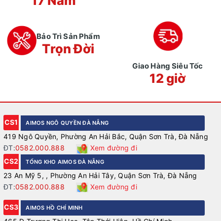
17 Năm
Bảo Trì Sản Phẩm
Trọn Đời
Giao Hàng Siêu Tốc
12 giờ
CS1
AIMOS NGÔ QUYỀN ĐÀ NẴNG
419 Ngô Quyền, Phường An Hải Bắc, Quận Sơn Trà, Đà Nẵng
ĐT:
0582.000.888
Xem đường đi
CS2
TỔNG KHO AIMOS ĐÀ NẴNG
23 An Mỹ 5, , Phường An Hải Tây, Quận Sơn Trà, Đà Nẵng
ĐT:
0582.000.888
Xem đường đi
CS3
AIMOS HỒ CHÍ MINH